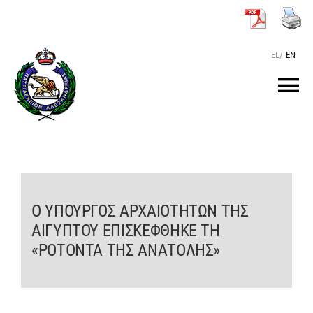
Μετάβαση
στο
περιεχόμενο
EL
/
EN
Tog
Nav
ΑΡΧΙΚΗ
O ΠΑΤΡΙΑΡΧΗΣ
Ο ΥΠΟΥΡΓΟΣ ΑΡΧΑΙΟΤΗΤΩΝ ΤΗΣ
ΑΙΓΥΠΤΟΥ ΕΠΙΣΚΕΦΘΗΚΕ ΤΗ
ΤΟ ΠΑΤΡΙΑΡΧΕΙΟ
«ΡΟΤΟΝΤΑ ΤΗΣ ΑΝΑΤΟΛΗΣ»
KEIMENA