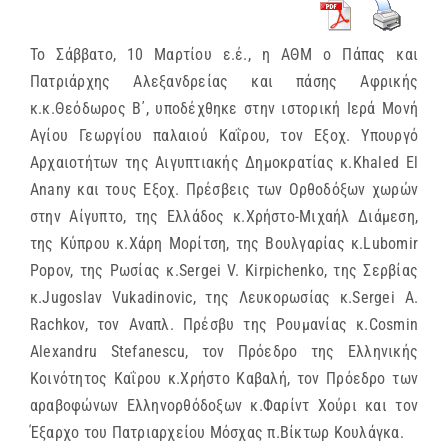
Το Σάββατο, 10 Μαρτίου ε.έ., η ΑΘΜ ο Πάπας και
Πατριάρχης Αλεξανδρείας και πάσης Αφρικής
κ.κ.Θεόδωρος Β΄, υποδέχθηκε στην ιστορική Ιερά Μονή
Αγίου Γεωργίου παλαιού Καΐρου, τον Εξοχ. Υπουργό
Αρχαιοτήτων της Αιγυπτιακής Δημοκρατίας κ.Khaled El
Anany και τους Εξοχ. Πρέσβεις των Ορθοδόξων χωρών
στην Αίγυπτο, της Ελλάδος κ.Χρήστο-Μιχαήλ Διάμεση,
της Κύπρου κ.Χάρη Μορίτση, της Βουλγαρίας κ.Lubomir
Popov, της Ρωσίας κ.Sergei V. Kirpichenko, της Σερβίας
κ.Jugoslav Vukadinovic, της Λευκορωσίας κ.Sergei A.
Rachkov, τον Αναπλ. Πρέσβυ της Ρουμανίας κ.Cosmin
Alexandru Stefanescu, τον Πρόεδρο της Ελληνικής
Κοινότητος Καΐρου κ.Χρήστο Καβαλή, τον Πρόεδρο των
αραβοφώνων Ελληνορθόδοξων κ.Φαρίντ Χούρι και τον
Έξαρχο του Πατριαρχείου Μόσχας π.Βίκτωρ Κουλάγκα.