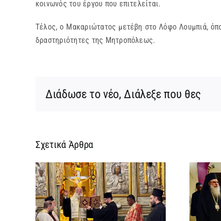
κοινωνός του έργου που επιτελείται.
Τέλος, ο Μακαριώτατος μετέβη στο Λόφο Λουμπιά, όπο
δραστηριότητες της Μητροπόλεως.
Διάδωσε το νέο, Διάλεξε που θες
Σχετικά Άρθρα
ρεια
Ίδρυση Γυναικείας
:
Ιεράς Πατριαρχικής
ή