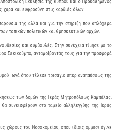
ή Αποστολική Εκκλησία της Κύπρου και ο Προκαθήμενός
ς χαρά και ευφροσύνη στις καρδιές όλων.
παρουσία της αλλά και για την στήριξη που απλόχερα
των τοπικών πολιτικών και θρησκευτικών αρχών.
 νουθεσίες και συμβουλές. Στην συνέχεια τίμησε με το
ωρο Σεκικούμπο, ανταμοίβοντάς τους για την προσφορά
υρού Ιωνά όπου τέλεσε τρισάγιο υπέρ αναπαύσεως της
ικήσεως των δομών της Ιεράς Μητροπόλεως Καμπάλας,
, θα συνεισφέρουν στο ταμείο αλληλεγγύης της Ιεράς
υς χώρους του Νοσοκομείου, όπου ιδίοις όμμασι έγινε