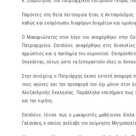
κ. Σιλβέστρου, του Πατριαρχικού Επιτρόπου Γκόμας Πα
Παρόντες στη Θεία Λειτουργία ήταν, η Αντιπρόεδρος
καθώς και εκπρόσωποι διαφόρων δογμάτων και ομολογ
Ο Μακαριώτατος στον λόγο του αναφέρθηκε στην Ουγκ
Πατριαρχείου. Επιπλέον, αναφέρθηκε στις δυσκολίε
αρρώστιες και η πανδημία του κορονοϊού. Επιπρόσθετ
Ουγκάντας, ούτως ώστε να ξεπεραστούν όλες οι δυσκο
Στην συνέχεια, ο Πατριάρχης έκανε εκτενή αναφορά σ
τους αγώνες και την προσφορά του όχι μόνον στον λ
Αλεξανδρινής Εκκλησίας. Παράλληλα επεσήμανε πως ή
και την ειρήνη.
Επιπλέον, τόνισε πως ο μακαριστός μαθήτευσε δίπλα
Γαλανάκη, ο οποίος ανέλαβε τον αείμνηστο Μητροπολί