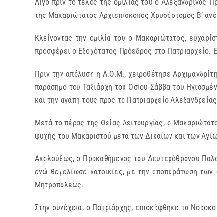
Λίγο πριν το τέλος της ομιλίας του ο Αλεξανδρινός 
της Μακαριώτατος Αρχιεπίσκοπος Χρυσόστομος Β’ ανέλ
Κλείνοντας την ομιλία του ο Μακαριώτατος, ευχαρίσ
προσφέρει ο Εξοχότατος Πρόεδρος στο Πατριαρχείο. 
Πριν την απόλυση η Α.Θ.Μ., χειροθέτησε Αρχιμανδρίτη
παράσημο του Ταξιάρχη του Οσίου Σάββα του Ηγιασμέν
και την αγάπη τους προς το Πατριαρχείο Αλεξανδρείας
Μετά το πέρας της Θείας Λειτουργίας, ο Μακαριώτατ
ψυχής του Μακαριστού μετά των Δικαίων και των Αγίω
Ακολούθως, ο Προκαθήμενος του Δευτερόθρονου Παλα
ενώ θεμελίωσε κατοικίες, με την αποπεράτωση των ο
Μητροπόλεως.
Στην συνέχεια, ο Πατριάρχης, επισκέφθηκε το Νοσοκο