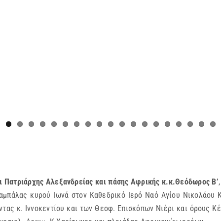
αι Πατριάρχης Αλεξανδρείας και πάσης Αφρικής κ.κ.Θεόδωρος Β’
αμπάλας κυρού Ιωνά στον Καθεδρικό Ιερό Ναό Αγίου Νικολάου 
ντας κ. Ιννοκεντίου και των Θεοφ. Επισκόπων Νιέρι και όρους Κ