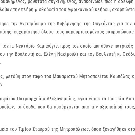
Προκαθήμενος, βαθύτατα συγκινημένος, ανακοίνωσε πως η αδελφ
αβαν την πλήρη μισθοδοσία του Αφρικανικού κλήρου, σκορπώντα
τησε την Αντιπρόεδρο της Κυβέρνησης της Ουγκάντας για την 
Επίσης, ευχαρίστησε όλους τους παρευρισκομένους εκπροσώπους 
 τον π. Νεκτάριο Καμπούγιε, προς τον οποίο απηύθυνε πατρικές
ου την Βουλευτή κα. Ελένη Νακίμουλι και τον Βουλευτή κ. Θεόδ
.
ος, μετέβη στον τάφο του Μακαριστού Μητροπολίτου Καμπάλας κ
ν.
ιφάτου Πατριαρχείου Αλεξανδρείας, εγκαινίασε τα Γραφεία Διο
ποίων, τα έσοδα που θα προέρχονται απο την αξιοποίησή τους
μείο του Τιμίου Σταυρού της Μητροπόλεως, όπου ξεναγήθηκε στο