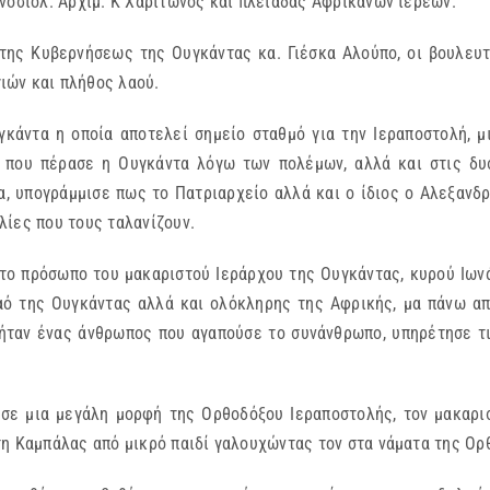
νοσιολ. Αρχιμ. Κ Χαρίτωνος και πλειάδας Αφρικανών ιερέων.
 της Κυβερνήσεως της Ουγκάντας κα. Γιέσκα Αλούπο, οι βουλευτ
ιών και πλήθος λαού.
άντα η οποία αποτελεί σημείο σταθμό για την Ιεραποστολή, μι
ς που πέρασε η Ουγκάντα λόγω των πολέμων, αλλά και στις δυσ
α, υπογράμμισε πως το Πατριαρχείο αλλά και ο ίδιος ο Αλεξανδ
λίες που τους ταλανίζουν.
το πρόσωπο του μακαριστού Ιεράρχου της Ουγκάντας, κυρού Ιωνά.
αό της Ουγκάντας αλλά και ολόκληρης της Αφρικής, μα πάνω απ
ταν ένας άνθρωπος που αγαπούσε το συνάνθρωπο, υπηρέτησε τι
 σε μια μεγάλη μορφή της Ορθοδόξου Ιεραποστολής, τον μακαρι
τη Καμπάλας από μικρό παιδί γαλουχώντας τον στα νάματα της Ορ