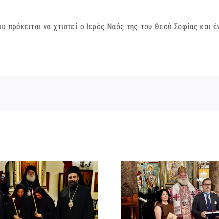
υ πρόκειται να χτιστεί ο Ιερός Ναός της του Θεού Σοφίας και 
Νέος Αρχιμανδρίτης
Νέος Μονα
και Πατριαρχική Τιμή