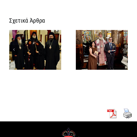
Σχετικά Άρθρα
Νέος
Αρχιμανδρίτης
και
Νέος
ς
Πατριαρχική
Μοναχός στο
Τιμή στον
Πατριαρχείο
Γενικό
Αλεξανδρείας
Πρόξενο
Αλεξανδρείας
ν