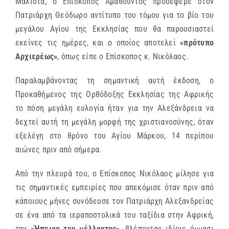
Μάλιστα, ο Επίσκοπος Αμαθούντος προσέφερε στον
Πατριάρχη Θεόδωρο αντίτυπο του τόμου για το βίο του
μεγάλου Αγίου της Εκκλησίας που θα παρουσιαστεί
εκείνες τις ημέρες, και ο οποίος αποτελεί
«πρότυπο
Αρχιερέως»
, όπως είπε ο Επίσκοπος κ. Νικόλαος.
Παραλαμβάνοντας τη σημαντική αυτή έκδοση, ο
Προκαθήμενος της Ορθόδοξης Εκκλησίας της Αφρικής
το πόση μεγάλη ευλογία ήταν για την Αλεξάνδρεια να
δεχτεί αυτή τη μεγάλη μορφή της χριστιανοσύνης, όταν
εξελέγη στο θρόνο του Αγίου Μάρκου, 14 περίπου
αιώνες πριν από σήμερα.
Από την πλευρά του, ο Επίσκοπος Νικόλαος μίλησε για
τις σημαντικές εμπειρίες που απεκόμισε όταν πριν από
κάποιους μήνες συνόδευσε τον Πατριάρχη Αλεξανδρείας
σε ένα από τα ιεραποστολικά του ταξίδια στην Αφρική,
την
«Ήπειρο του μέλλοντος»
, βλέποντας ιδίοις όμμασι