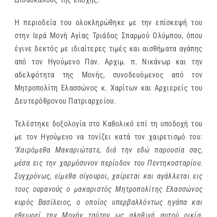
Η περιοδεία του ολοκληρώθηκε με την επίσκεψή του
στην Ιερά Μονή Αγίας Τριάδος Σπαρμού Ολύμπου, όπου
έγινε δεκτός με ιδιαίτερες τιμές και αισθήματα αγάπης
από τον Ηγούμενο Παν. Αρχιμ. π. Νικάνωρ και την
αδελφότητα της Μονής, συνοδευόμενος από τον
Μητροπολίτη Ελασσώνος κ. Χαρίτων και Αρχιερείς του
Δευτερόθρονου Πατριαρχείου.
Τελέστηκε δοξολογία στο Καθολικό επί τη υποδοχή του
με τον Ηγούμενο να τονίζει κατά τον χαιρετισμό του:
‘Χαιρόμεθα Μακαριώτατε, διά την εδώ παρουσία σας,
μέσα εις την χαρμόσυνον περίοδον του Πεντηκοσταρίου.
Συγχρόνως, είμεθα σίγουροι, χαίρεται και αγάλλεται εις
τους ουρανούς ο μακαριστός Μητροπολίτης Ελασσώνος
κυρός Βασίλειος, ο οποίος υπερβαλλόντως ηγάπα και
εθεωρεί την Μονήν ταύτην ως αληθινή αυτού οικία,