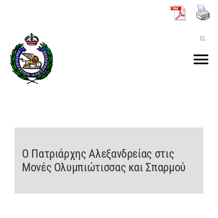
Μετάβαση
στο
περιεχόμενο
EL
Tog
Nav
ΑΡΧΙΚΗ
O ΠΑΤΡΙΑΡΧΗΣ
Ο Πατριάρχης Αλεξανδρείας στις
ΤΟ ΠΑΤΡΙΑΡΧΕΙΟ
Μονές Ολυμπιώτισσας και Σπαρμού
KEIMENA