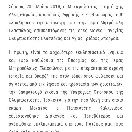
Σήμερα, 20η Μαΐου 2018, ο Μακαριώτατος Πατριάρχης
Αλεξανδρείας και πάσης Αφρικής κ.κ. Θεόδωρος ο Β’
ολοκλήρωσε την επίσκεψή του στην Ιερά Μητρόπολη
Ελασσώνος, επισκεπτόμενος τις Ιερές Μονές Παναγίας
Ολυμπιωτίσσης Ελασσόνας και Αγίας Τριάδος Σπαρμού.
Η πρώτη, είναι το αρχαιότερο εκκλησιαστικό μνημείο
και ιερό καθίδρυμα της Επαρχίας και της Ιεράς
Μητροπόλεως Ελασσώνος, με την υπεροκτακοσιόχρονη
ιστορία και ύπαρξή της στον τόπο, όπου φυλάσσει και
αγιάζεται από την έφορο και προστασία των χριστιανών,
την θαυματουγό εικόνα της Υπεραγίας Θεοτόκου της
Ολυμπιωτίσσης. Πρόκειται για την Ιερά Μονή στην οποία
εκάρη Μοναχός ο Πατριάρχης Καλλίνικος,
χειροτονήθηκε Διάκονος και Πρεσβύτερος και
ανδρώθηκε εκκλησιαστικά από τους Πατέρες και τους
Διδάσκαλους της εποχής.