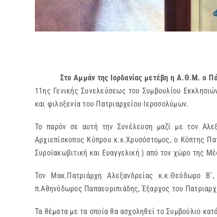
Στο Αμμάν της Ιορδανίας μετέβη η Α.Θ.Μ. ο Πάπας
11ης Γενικής Συνελεύσεως του Συμβουλίου Εκκλησιών
και φιλοξενία του Πατριαρχείου Ιεροσολύμων.
Το παρόν σε αυτή την Συνέλευση μαζί με τον Αλεξ
Αρχιεπίσκοπος Κύπρου κ.κ.Χρυσόστομος, ο Κόπτης Πατ
Συροϊακωβιτική και Ευαγγελική ) από τον χώρο της Μ
Τον Μακ.Πατριάρχη Αλεξανδρείας κ.κ.Θεόδωρο Β΄,
π.Αθηνόδωρος Παπαευριπιάδης, Έξαρχος του Πατριαρχ
Τα θέματα με τα οποία θα ασχοληθεί το Συμβούλιο κατά