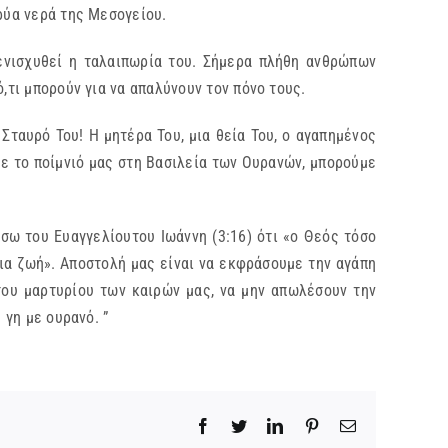
ρύα νερά της Μεσογείου.
 ενισχυθεί η ταλαιπωρία του. Σήμερα πλήθη ανθρώπων
,τι μπορούν για να απαλύνουν τον πόνο τους.
ταυρό Του! Η μητέρα Του, μια θεία Του, ο αγαπημένος
ε το ποίμνιό μας στη Βασιλεία των Ουρανών, μπορούμε
έσω του Ευαγγελίουτου Ιωάννη (3:16) ότι «ο Θεός τόσο
νια ζωή». Αποστολή μας είναι να εκφράσουμε την αγάπη
του μαρτυρίου των καιρών μας, να μην απωλέσουν την
 γη με ουρανό. ”
Facebook
Twitter
LinkedIn
Pinterest
Email