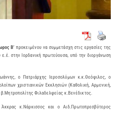
ωρος Β’
προκειμένου να συμμετάσχη στις εργασίες της
ε.έ. στην Ιορδανική πρωτεύουσα, υπό την διοργάνωση
ωάννης, ο Πατριάρχης Ιεροσολύμων κ.κ.Θεόφιλος, ο
ολοίπων χριστιανικών Εκκλησιών (Καθολική, Αρμενική,
εβ.Μητροπολίτης Φιλαδελφείας κ.Βενέδικτος.
, Άκκρας κ.Νάρκισσος και ο Αιδ.Πρωτοπρεσβύτερος