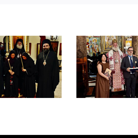
Νέος Αρχιμανδρίτης
Νέος Μονα
και Πατριαρχική Τιμή
Πατριαρ
στον Γενικό Πρόξενο
Αλεξανδ
Αλεξανδρείας