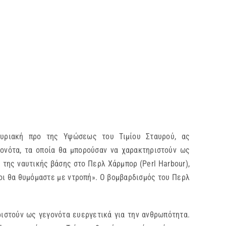
Κυριακή προ της Υψώσεως του Τιμίου Σταυρού, ας
γονότα, τα οποία θα μπορούσαν να χαρακτηριστούν ως
ς της ναυτικής βάσης στο Περλ Χάρμπορ (Perl Harbour),
λοι θα θυμόμαστε με ντροπή». Ο βομβαρδισμός του Περλ
ριστούν ως γεγονότα ευεργετικά για την ανθρωπότητα.