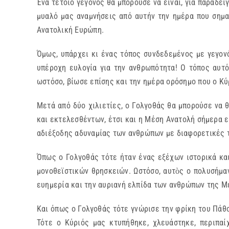
Ένα τέτοιο γεγονός θα μπορούσε να είναι, για παράδει
μυαλό μας αναμνήσεις από αυτήν την ημέρα που σημα
Ανατολική Ευρώπη.
Όμως, υπάρχει κι ένας τόπος συνδεδεμένος με γεγονό
υπέροχη ευλογία για την ανθρωπότητα! Ο τόπος αυτό
ωστόσο, βίωσε επίσης και την ημέρα ορόσημο που ο Κ
Μετά από δύο χιλιετίες, ο Γολγοθάς θα μπορούσε να
και εκτελεσθέντων, έτσι και η Μέση Ανατολή σήμερα 
αδιέξοδης αδυναμίας των ανθρώπων με διαφορετικές 
Όπως ο Γολγοθάς τότε ήταν ένας εξέχων ιστορικά και
μονοθεϊστικών θρησκειών. Ωστόσο, αυτὸς ο πολυσήμαν
ευημερία και την αυριανή ελπίδα των ανθρώπων της Μ
Και όπως ο Γολγοθάς τότε γνώρισε την φρίκη του Πάθο
Τότε ο Κύριός μας κτυπήθηκε, χλευάστηκε, περιπα