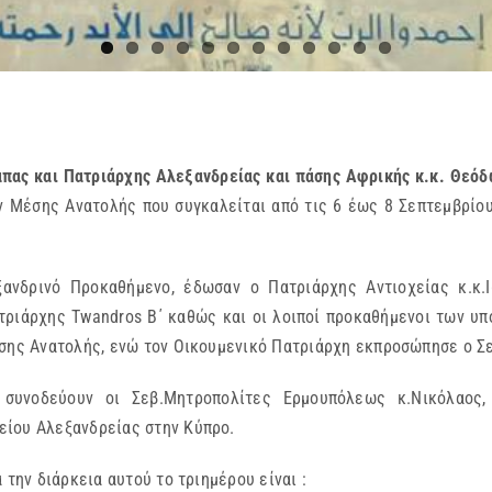
 και Πατριάρχης Αλεξανδρείας και πάσης Αφρικής κ.κ. Θεόδ
 Μέσης Ανατολής που συγκαλείται από τις 6 έως 8 Σεπτεμβρίου 
ανδρινό Προκαθήμενο, έδωσαν ο Πατριάρχης Αντιοχείας κ.κ.Ι
ριάρχης Twandros Β΄ καθώς και οι λοιποί προκαθήμενοι των υπ
έσης Ανατολής, ενώ τον Οικουμενικό Πατριάρχη εκπροσώπησε ο Σ
 συνοδεύουν οι Σεβ.Μητροπολίτες Ερμουπόλεως κ.Νικόλαος
είου Αλεξανδρείας στην Κύπρο.
 την διάρκεια αυτού το τριημέρου είναι :