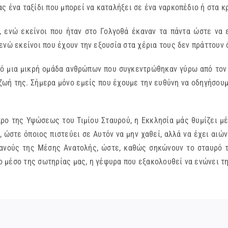
ς ένα ταξίδι που μπορεί να καταλήξει σε ένα ναρκοπέδιο ή στα κ
, ενώ εκείνοι που ήταν στο Γολγοθά έκαναν τα πάντα ώστε να
νώ εκείνοι που έχουν την εξουσία στα χέρια τους δεν πράττουν ό
πό μια μικρή ομάδα ανθρώπων που συγκεντρώθηκαν γύρω από τον Σ
ζωή της. Σήμερα μόνο εμείς που έχουμε την ευθύνη να οδηγήσουμ
προ της Υψώσεως του Τιμίου Σταυρού, η Εκκλησία μάς θυμίζει μ
 ώστε όποιος πιστεύει σε Αυτόν να μην χαθεί, αλλά να έχει αιώ
ιανούς της Μέσης Ανατολής, ώστε, καθώς σηκώνουν το σταυρό 
το μέσο της σωτηρίας μας, η γέφυρα που εξακολουθεί να ενώνει τη