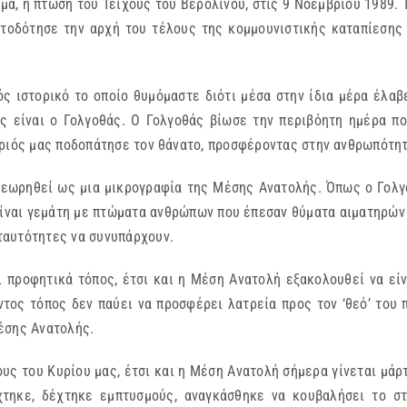
γμα, η πτώση του Τείχους του Βερολίνου, στις 9 Νοεμβρίου 1989.
τοδότησε την αρχή του τέλους της κομμουνιστικής καταπίεσης
ς ιστορικό το οποίο θυμόμαστε διότι μέσα στην ίδια μέρα έλαβ
ς είναι ο Γολγοθάς. Ο Γολγοθάς βίωσε την περιβόητη ημέρα π
ύριός μας ποδοπάτησε τον θάνατο, προσφέροντας στην ανθρωπότητ
 θεωρηθεί ως μια μικρογραφία της Μέσης Ανατολής. Όπως ο Γολγ
είναι γεμάτη με πτώματα ανθρώπων που έπεσαν θύματα αιματηρώ
ταυτότητες να συνυπάρχουν.
 προφητικά τόπος, έτσι και η Μέση Ανατολή εξακολουθεί να εί
τος τόπος δεν παύει να προσφέρει λατρεία προς τον ‘θεό’ του 
έσης Ανατολής.
υς του Κυρίου μας, έτσι και η Μέση Ανατολή σήμερα γίνεται μά
ίχτηκε, δέχτηκε εμπτυσμούς, αναγκάσθηκε να κουβαλήσει το σ