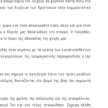
 Τα απομεινάρια του Τείχους θα φέρνουν πάντα πίσω στο
 και των διώξεων των Χριστιανών στην κομμουνιστική
ε χώρα ένα τόσο απερίγραπτο κακό, αλλὰ και μια τόσο
ου ο Κύριός μας θανατώθηκε στο σταυρό. Ο Γολγοθάς,
α το δώρο της αθανασίας της ψυχής μας.
οθάς ήταν γεμάτος με τα κρανία των καταδικασθέντων
ν συγκρούσεων, της τρομοκρατικής παραφροσύνης ή της
ναι και σήμερα το κατεξοχὴν λίκνο των τριών μεγάλων
πολέμου, θυσιάζοντας στο βωμό της βίας την σημερινή
ρτυρας της φρίκης της απόγνωσης και της ανασφάλειας.
ταυρό Του και στο τέλος σταυρώθηκε. Σήμερα πλήθη