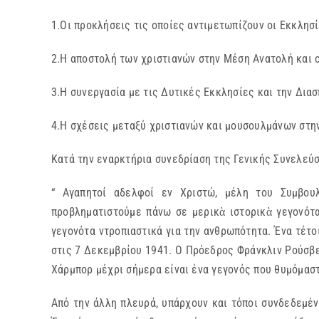
1.Οι προκλήσεις τις οποίες αντιμετωπίζουν οι Eκκλησ
2.Η αποστολή των χριστιανών στην Μέση Ανατολή και ο
3.Η συνεργασία με τις Δυτικές Εκκλησίες και την Διασ
4.Η σχέσεις μεταξύ χριστιανών και μουσουλμάνων στη
Κατά την εναρκτήρια συνεδρίαση της Γενικής Συνελεύσ
“ Αγαπητοί αδελφοί εν Χριστώ, μέλη του Συμβου
προβληματιστούμε πάνω σε μερικὰ ιστορικὰ γεγονότα
γεγονότα ντροπιαστικά για την ανθρωπότητα. Ένα τέτοι
στις 7 Δεκεμβρίου 1941. Ο Πρόεδρος Φράνκλιν Ρούσβελ
Χάρμπορ μέχρι σήμερα είναι ένα γεγονός που θυμόμαστ
Από την άλλη πλευρά, υπάρχουν και τόποι συνδεδεμέν