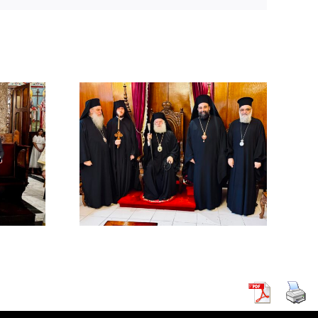
χός στο
χείο
ρείας