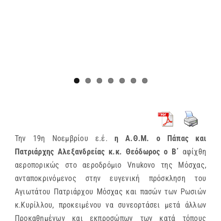
Την 19η Νοεμβρίου ε.έ.
η Α.Θ.Μ. ο Πάπας και
Πατριάρχης Αλεξανδρείας κ.κ. Θεόδωρος ο Β΄
αφίχθη
αεροπορικώς στο αεροδρόμιο Vnukovo της Μόσχας,
ανταποκρινόμενος στην ευγενική πρόσκληση του
Αγιωτάτου Πατριάρχου Μόσχας και πασών των Ρωσιών
κ.Κυρίλλου, προκειμένου να συνεορτάσει μετά άλλων
Προκαθημένων και εκπροσώπων των κατά τόπους