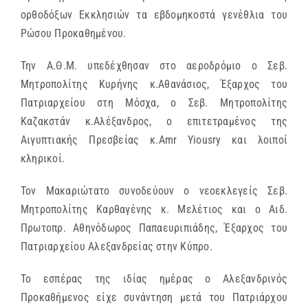
ορθοδόξων Εκκλησιών τα εβδομηκοστά γενέθλια του
Ρώσου Προκαθημένου.
Την Α.Θ.Μ. υπεδέχθησαν στο αεροδρόμιο ο Σεβ.
Μητροπολίτης Κυρήνης κ.Αθανάσιος, Έξαρχος του
Πατριαρχείου στη Μόσχα, ο Σεβ. Μητροπολίτης
Καζακστάν κ.Αλέξανδρος, ο επιτετραμένος της
Αιγυπτιακής Πρεσβείας κ.Amr Yiousry και λοιποί
κληρικοί.
Τον Μακαριώτατο συνοδεύουν ο νεοεκλεγείς Σεβ.
Μητροπολίτης Καρθαγένης κ. Μελέτιος και ο Αιδ.
Πρωτοπρ. Αθηνόδωρος Παπαευριπιάδης, Έξαρχος του
Πατριαρχείου Αλεξανδρείας στην Κύπρο.
To εσπέρας της ιδίας ημέρας ο Αλεξανδρινός
Προκαθήμενος είχε συνάντηση μετά του Πατριάρχου