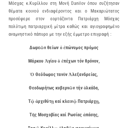
Μόσχας κ.Κυρίλλου στη Μονή Danilov όπου συζήτησαν
θέματα κοινού ενδιαφέροντος και ο Μακαριώτατος
προσέφερε στον εορτάζοντα Πατριάρχη Μόσχας
πολύτιμη πατριαρχική μίτρα καθώς και αγιογραφημένο
αναμνηστικό πάπυρο με την εξής έμμετρο επιγραφή :
Δωρεῶν θείων ὁ ἐπώνυμος πρόμος
Μάρκου Ἁγίου ὁ ἐπέχων τόν θρόνον,
Ὁ Θεόδωρος τανῦν Ἀλεξανδρείας,
Θεοδωρήτως κυβερνῶν τήν ὀλκάδα,
Τῷ ἀρχιθύτῃ καί κλεινῷ Πατριάρχῃ,
Τῆς Μοσχοβίας καί Ρωσίας ἁπάσης,