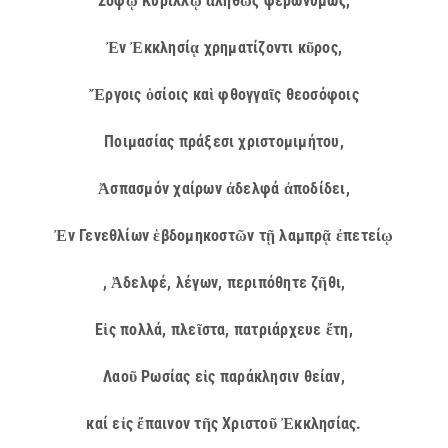
Σοφῷ Κυρίλλῳ ἀληθῶς φερωνύμως,
Ἐν Ἐκκλησίᾳ χρηματίζοντι κῦρος,
Ἔργοις ὁσίοις καὶ φθογγαῖς θεοσόφοις
Ποιμασίας πράξεσι χριστομιμήτου,
Ἀσπασμόν χαίρων ἀδελφά ἀποδίδει,
Ἐν Γενεθλίων ἑβδομηκοστῶν τῇ λαμπρᾷ ἐπετείῳ
, Ἀδελφέ, λέγων, περιπόθητε ζῆθι,
Εἰς πολλά, πλεῖστα, πατριάρχευε ἔτη,
Λαοῦ Ρωσίας εἰς παράκλησιν θείαν,
καί εἰς ἔπαινον τῆς Χριστοῦ Ἐκκλησίας.