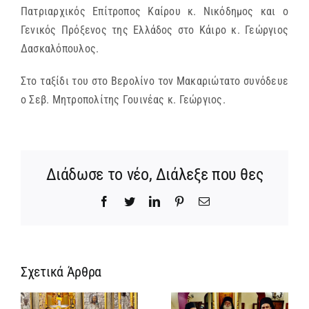
Πατριαρχικός Επίτροπος Καίρου κ. Νικόδημος και ο
Γενικός Πρόξενος της Ελλάδος στο Κάιρο κ. Γεώργιος
Δασκαλόπουλος.
Στο ταξίδι του στο Βερολίνο τον Μακαριώτατο συνόδευε
ο Σεβ. Μητροπολίτης Γουινέας κ. Γεώργιος.
Διάδωσε το νέο, Διάλεξε που θες
Facebook
Twitter
LinkedIn
Pinterest
Email
Σχετικά Άρθρα
Ίδρυση
Νέος
α
Γυναικείας
Αρχιμανδρίτη