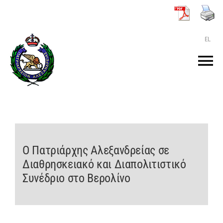
Μετάβαση
στο
περιεχόμενο
EL
Tog
Nav
ΑΡΧΙΚΗ
O ΠΑΤΡΙΑΡΧΗΣ
Ο Πατριάρχης Αλεξανδρείας σε
Διαθρησκειακό και Διαπολιτιστικό
ΤΟ ΠΑΤΡΙΑΡΧΕΙΟ
Συνέδριο στο Βερολίνο
KEIMENA