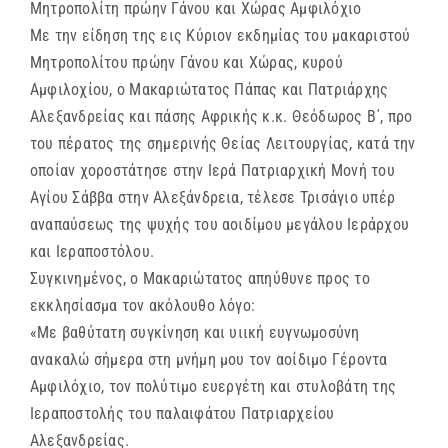
Μητροπολίτη πρώην Γάνου και Χώρας Αμφιλόχιο
Με την είδηση της εις Κύριον εκδημίας του μακαριστού
Μητροπολίτου πρώην Γάνου και Χώρας, κυρού
Αμφιλοχίου, ο Μακαριώτατος Πάπας και Πατριάρχης
Αλεξανδρείας και πάσης Αφρικής κ.κ. Θεόδωρος Β΄, προ
του πέρατος της σημερινής Θείας Λειτουργίας, κατά την
οποίαν χοροστάτησε στην Ιερά Πατριαρχική Μονή του
Αγίου Σάββα στην Αλεξάνδρεια, τέλεσε Τρισάγιο υπέρ
αναπαύσεως της ψυχής του αοιδίμου μεγάλου Ιεράρχου
και Ιεραποστόλου.
Συγκινημένος, ο Μακαριώτατος απηύθυνε προς το
εκκλησίασμα τον ακόλουθο λόγο:
«Με βαθύτατη συγκίνηση και υιική ευγνωμοσύνη
ανακαλώ σήμερα στη μνήμη μου τον αοίδιμο Γέροντα
Αμφιλόχιο, τον πολύτιμο ευεργέτη και στυλοβάτη της
Ιεραποστολής του παλαιφάτου Πατριαρχείου
Αλεξανδρείας.