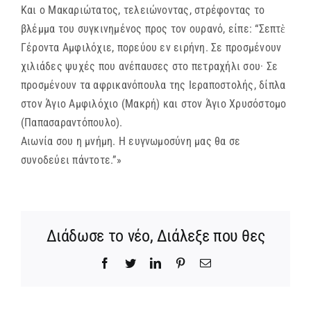
Και ο Μακαριώτατος, τελειώνοντας, στρέφοντας το
βλέμμα του συγκινημένος προς τον ουρανό, είπε: “Σεπτὲ
Γέροντα Αμφιλόχιε, πορεύου εν ειρήνη. Σε προσμένουν
χιλιάδες ψυχές που ανέπαυσες στο πετραχήλι σου· Σε
προσμένουν τα αφρικανόπουλα της Ιεραποστολής, δίπλα
στον Άγιο Αμφιλόχιο (Μακρή) και στον Άγιο Χρυσόστομο
(Παπασαραντόπουλο).
Αιωνία σου η μνήμη. Η ευγνωμοσύνη μας θα σε
συνοδεύει πάντοτε.”»
Διάδωσε το νέο, Διάλεξε που θες
Facebook
Twitter
LinkedIn
Pinterest
Email