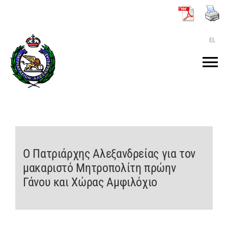
Μετάβαση
στο
περιεχόμενο
EL
Tog
Nav
ΑΡΧΙΚΗ
O ΠΑΤΡΙΑΡΧΗΣ
Ο Πατριάρχης Αλεξανδρείας για τον
μακαριστό Μητροπολίτη πρώην
ΤΟ ΠΑΤΡΙΑΡΧΕΙΟ
Γάνου και Χώρας Αμφιλόχιο
KEIMENA