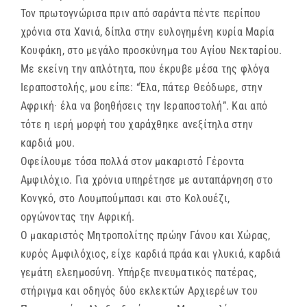
Τον πρωτογνώρισα πριν από σαράντα πέντε περίπου
χρόνια στα Χανιά, δίπλα στην ευλογημένη κυρία Μαρία
Κουφάκη, στο μεγάλο προσκύνημα του Αγίου Νεκταρίου.
Με εκείνη την απλότητα, που έκρυβε μέσα της φλόγα
Ιεραποστολής, μου είπε: “Έλα, πάτερ Θεόδωρε, στην
Αφρική· έλα να βοηθήσεις την Ιεραποστολή”. Και από
τότε η ιερή μορφή του χαράχθηκε ανεξίτηλα στην
καρδιά μου.
Οφείλουμε τόσα πολλά στον μακαριστό Γέροντα
Αμφιλόχιο. Για χρόνια υπηρέτησε με αυταπάρνηση στο
Κονγκό, στο Λουμπούμπασι και στο Κολουέζι,
οργώνοντας την Αφρική.
Ο μακαριστός Μητροπολίτης πρώην Γάνου και Χώρας,
κυρός Αμφιλόχιος, είχε καρδιά πράα και γλυκιά, καρδιά
γεμάτη ελεημοσύνη. Υπήρξε πνευματικός πατέρας,
στήριγμα και οδηγός δύο εκλεκτών Αρχιερέων του