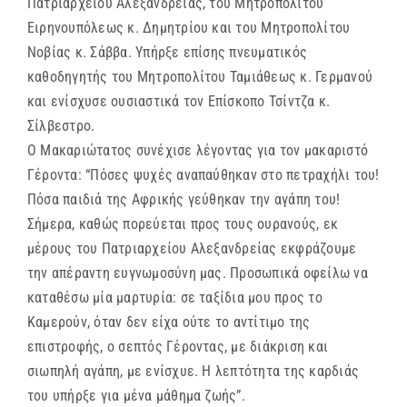
Πατριαρχείου Αλεξανδρείας, του Μητροπολίτου
Ειρηνουπόλεως κ. Δημητρίου και του Μητροπολίτου
Νοβίας κ. Σάββα. Υπήρξε επίσης πνευματικός
καθοδηγητής του Μητροπολίτου Ταμιάθεως κ. Γερμανού
και ενίσχυσε ουσιαστικά τον Επίσκοπο Τσίντζα κ.
Σίλβεστρο.
Ο Μακαριώτατος συνέχισε λέγοντας για τον μακαριστό
Γέροντα: “Πόσες ψυχές αναπαύθηκαν στο πετραχήλι του!
Πόσα παιδιά της Αφρικής γεύθηκαν την αγάπη του!
Σήμερα, καθώς πορεύεται προς τους ουρανούς, εκ
μέρους του Πατριαρχείου Αλεξανδρείας εκφράζουμε
την απέραντη ευγνωμοσύνη μας. Προσωπικά οφείλω να
καταθέσω μία μαρτυρία: σε ταξίδια μου προς το
Καμερούν, όταν δεν είχα ούτε το αντίτιμο της
επιστροφής, ο σεπτός Γέροντας, με διάκριση και
σιωπηλή αγάπη, με ενίσχυε. Η λεπτότητα της καρδιάς
του υπήρξε για μένα μάθημα ζωής”.