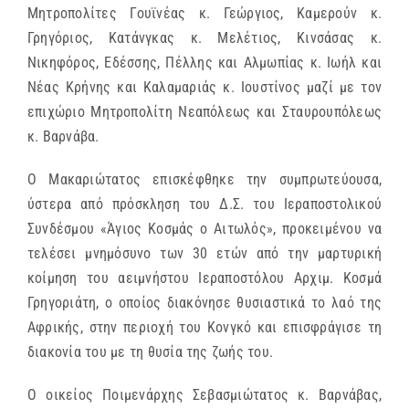
Μητροπολίτες Γουϊνέας κ. Γεώργιος, Καμερούν κ.
Γρηγόριος, Κατάνγκας κ. Μελέτιος, Κινσάσας κ.
Νικηφόρος, Εδέσσης, Πέλλης και Αλμωπίας κ. Ιωήλ και
Νέας Κρήνης και Καλαμαριάς κ. Ιουστίνος μαζί με τον
επιχώριο Μητροπολίτη Νεαπόλεως και Σταυρουπόλεως
κ. Βαρνάβα.
Ο Μακαριώτατος επισκέφθηκε την συμπρωτεύουσα,
ύστερα από πρόσκληση του Δ.Σ. του Ιεραποστολικού
Συνδέσμου «Άγιος Κοσμάς ο Αιτωλός», προκειμένου να
τελέσει μνημόσυνο των 30 ετών από την μαρτυρική
κοίμηση του αειμνήστου Ιεραποστόλου Αρχιμ. Κοσμά
Γρηγοριάτη, ο οποίος διακόνησε θυσιαστικά το λαό της
Αφρικής, στην περιοχή του Κονγκό και επισφράγισε τη
διακονία του με τη θυσία της ζωής του.
Ο οικείος Ποιμενάρχης Σεβασμιώτατος κ. Βαρνάβας,