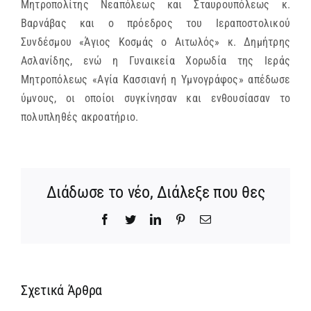
Μητροπολίτης Νεαπόλεως και Σταυρουπόλεως κ.
Βαρνάβας και ο πρόεδρος του Ιεραποστολικού
Συνδέσμου «Άγιος Κοσμάς ο Αιτωλός» κ. Δημήτρης
Ασλανίδης, ενώ η Γυναικεία Χορωδία της Ιεράς
Μητροπόλεως «Αγία Κασσιανή η Υμνογράφος» απέδωσε
ύμνους, οι οποίοι συγκίνησαν και ενθουσίασαν το
πολυπληθές ακροατήριο.
Διάδωσε το νέο, Διάλεξε που θες
Facebook
Twitter
LinkedIn
Pinterest
Email
Σχετικά Άρθρα
Ίδρυση
Νέος