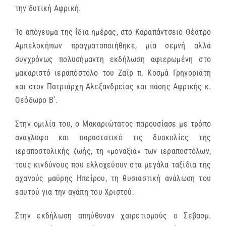
την δυτική Αφρική.
Το απόγευμα της ίδια ημέρας, στο Καραπάντσειο Θέατρο
Αμπελοκήπων πραγματοποιήθηκε, μία σεμνή αλλά
συγχρόνως πολυσήμαντη εκδήλωση αφιερωμένη στο
μακαριστό ιεραπόστολο του Ζαΐρ π. Κοσμά Γρηγοριάτη
και στον Πατριάρχη Αλεξανδρείας και πάσης Αφρικής κ.
Θεόδωρο Β΄.
Στην ομιλία του, ο Μακαριώτατος παρουσίασε με τρόπο
ανάγλυφο και παραστατικό τις δυσκολίες της
ιεραποστολικής ζωής, τη «μοναξιά» των ιεραποστόλων,
τους κινδύνους που ελλοχεύουν στα μεγάλα ταξίδια της
αχανούς μαύρης Ηπείρου, τη θυσιαστική ανάλωση του
εαυτού για την αγάπη του Χριστού.
Στην εκδήλωση απηύθυναν χαιρετισμούς ο Σεβασμ.