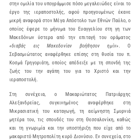
στην ομιλία του υπογράμμισε πόσο μεγαλειώδες είναι το
έργο της ιεραποστολής, αφού προηγουμένως έκανε
μικρή αναφορά στον Μέγα Απόστολο των Εθνών Παύλο, ο
οποίος έφερε το μήνυμα του Ευαγγελίου στη γη των
Μακεδόνων ύστερα από την επιταγή του οράματος
«διαβάς εις Μακεδονίαν βοήθησον ημίν»
. Ο
Σεβασμιώτατος αναφέρθηκε επίσης στη θυσία του π.
Κοσμά Γρηγοριάτη, οποίος απέδειξε με τη σπονδή της
ζωής του την αγάπη του για το Χριστό και την
ιεραποστολή.
Στη συνέχεια, ο Μακαριώτατος Πατριάρχης
Αλεξανδρείας, συγκινημένος αναφέρθηκε στη
Μικρασιατική του καταγωγή, τη αείμνηστη Σμυρνιά
μητέρα του, τις σπουδές του στη Θεσσαλονίκη, καθώς
και τη γνωριμία και την υποστήριξη που είχε από το
μακαριστό Μητροπολίτη κυρό Διονύσιο. Εν συνεχεία, στο