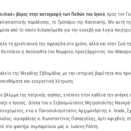
«ειδικό» βάρος στην καταγραφή των Παθών του Ιησού
, προς τον Γ
κλησιαστικής παράδοσης, το Τροπάριο της Κασσιανής. Με αυτή τη
 μέσα από το οποίο διδασκόμεθα για την ευσεβή και λογία ποιήτρι
ηλη τη χριστιανική της σφραγίδα στο χρόνο, αλλά και στην ζωή τ
 Θεοτόκου η Ακολουθία του Νυμφίου, προεξάρχοντος του Μακαρι
αλείο της Μεγάλης Εβδομάδας με την ιστορική βαρύτητα που προ
ναισθήματα και ευεργετική λύτρωση.
είο βλέμμα της πατρικής αγάπης, ενέπνεε στον καθένα την ανάγκη
ίδαξε ο Ιησούς. Δίπλα του ο Σεβασμιώτατος Μητροπολίτης Ναυκρά
οσευχόμενος, ενώ ο Πανοσιολογιότατος Αρχιμανδρίτης κ. Ισαάκ,
λαδος, ιεροψάλτης κ. Κωνσταντίνος Παπαγγέλης, άρτι αφιχθείς σ
ού στο ψαλτήρι συμπαροίκου μας κ. Ιωάννη Ράπτη.