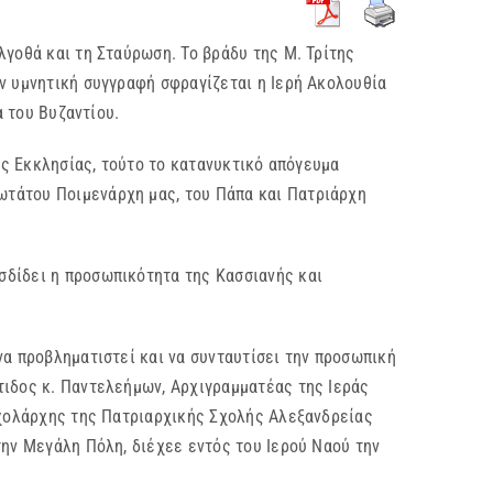
ολγοθά και τη Σταύρωση. Το βράδυ της Μ. Τρίτης
ν υμνητική συγγραφή σφραγίζεται η Ιερή Ακολουθία
α του Βυζαντίου.
ης Εκκλησίας, τούτο το κατανυκτικό απόγευμα
ωτάτου Ποιμενάρχη μας, του Πάπα και Πατριάρχη
σδίδει η προσωπικότητα της Κασσιανής και
 να προβληματιστεί και να συνταυτίσει την προσωπική
τιδος κ. Παντελεήμων, Αρχιγραμματέας της Ιεράς
 Σχολάρχης της Πατριαρχικής Σχολής Αλεξανδρείας
την Μεγάλη Πόλη, διέχεε εντός του Ιερού Ναού την