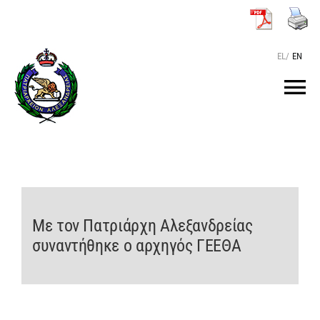
Μετάβαση
στο
περιεχόμενο
EL
/
EN
Tog
Nav
ΑΡΧΙΚΗ
O ΠΑΤΡΙΑΡΧΗΣ
Με τον Πατριάρχη Αλεξανδρείας
ΤΟ ΠΑΤΡΙΑΡΧΕΙΟ
συναντήθηκε ο αρχηγός ΓΕΕΘΑ
KEIMENA