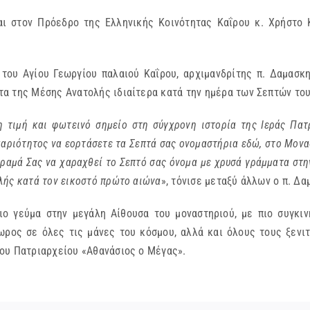
αι στον Πρόεδρο της Ελληνικής Κοινότητας Καΐρου κ. Χρήστο
του Αγίου Γεωργίου παλαιού Καΐρου, αρχιμανδρίτης π. Δαμασκη
α της Μέσης Ανατολής ιδιαίτερα κατά την ημέρα των Σεπτών το
ερη τιμή και φωτεινό σημείο στη σύγχρονη ιστορία της Ιεράς Πα
αριότητος να εορτάσετε τα Σεπτά σας ονομαστήρια εδώ, στο Μονα
όραμά Σας να χαραχθεί το Σεπτό σας όνομα με χρυσά γράμματα στ
λής κατά τον εικοστό πρώτο αιώνα
», τόνισε μεταξύ άλλων ο π. Δα
ιο γεύμα στην μεγάλη Αίθουσα του μοναστηριού, με πιο συγκιν
ρος σε όλες τις μάνες του κόσμου, αλλά και όλους τους ξενιτ
ου Πατριαρχείου «Αθανάσιος ο Μέγας».