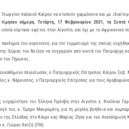
 Γεωργίου παλαιού Καΐρου να κτυπούν χαρμόσυνα και με ιδιαίτε
 τίμησαν σήμερα, Τετάρτη, 17 Φεβρουαρίου 2021, τα Σεπτά 
α οποία εόρτασε εφέτος στην Αίγυπτο, και όχι με το Αφρικανικό 
α πανδημία του κορονοϊού, για τον τερματισμό της οποίας ευχήθ
 της Χώρας του Νείλου να συγχαρούν από κοντά τον Πατριάρχη κα
υ του Τήρωνος.
Προκαθήμενο πλαισίωσαν, ο Πατριαρχικός Επίτροπος Καΐρου Σεβ.
ος κ. Νάρκισσος, ο Πατριαρχικός Επίτροπος για τους Αραβοφών
ς ευχαρίστησε τον Έλληνα Πρέσβη στην Αίγυπτο κ. Νικόλαο Γαρι
ογό του, κ. Όμηρο Μαυρομάτη, για τη μεγάλη βοήθεια και συμπα
ου της Ελλάδας στο Κάιρο κας Μαρίας Ζήση και του Αναπληρωτή 
 κ. Γιώργο Χατζή (ΠΝ).