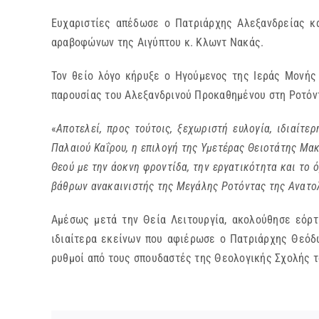
Ευχαριστίες απέδωσε ο Πατριάρχης Αλεξανδρείας κ
αραβοφώνων της Αιγύπτου κ. Κλωντ Νακάς.
Τον θείο λόγο κήρυξε ο Ηγούμενος της Ιεράς Μονής 
παρουσίας του Αλεξανδρινού Προκαθημένου στη Ροτόντ
«
Αποτελεί, προς τούτοις, ξεχωριστή ευλογία, ιδιαίτ
Παλαιού Καΐρου, η επιλογή της Υμετέρας Θειοτάτης Μακ
Θεού με την άοκνη φροντίδα, την εργατικότητα και το 
βάθρων ανακαινιστής της Μεγάλης Ροτόντας της Ανατο
Αμέσως μετά την Θεία Λειτουργία, ακολούθησε εόρτ
ιδιαίτερα εκείνων που αφιέρωσε ο Πατριάρχης Θεόδω
ρυθμοί από τους σπουδαστές της Θεολογικής Σχολής τ