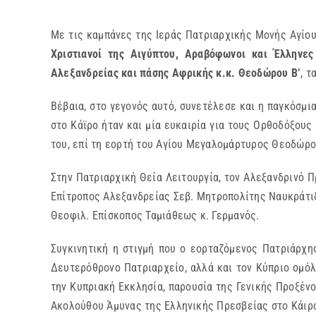
Με τις καμπάνες της Ιεράς Πατριαρχικής Μονής Αγίου
Χριστιανοί της Αιγύπτου, Αραβόφωνοι και Έλληνες
Αλεξανδρείας και πάσης Αφρικής κ.κ. Θεοδώρου Β’
, τ
Βέβαια, στο γεγονός αυτό, συνετέλεσε και η παγκόσμι
στο Κάϊρο ήταν και μία ευκαιρία για τους Ορθοδόξους
του, επί τη εορτή του Αγίου Μεγαλομάρτυρος Θεοδώρο
Στην Πατριαρχική Θεία Λειτουργία, τον Αλεξανδρινό 
Επίτροπος Αλεξανδρείας Σεβ. Μητροπολίτης Ναυκράτιδ
Θεοφιλ. Επίσκοπος Ταμιάθεως κ. Γερμανός.
Συγκινητική η στιγμή που ο εορταζόμενος Πατριάρχη
Δευτερόθρονο Πατριαρχείο, αλλά και τον Κύπριο ομόλ
την Κυπριακή Εκκλησία, παρουσία της Γενικής Προξέν
Ακολούθου Άμυνας της Ελληνικής Πρεσβείας στο Κάιρο