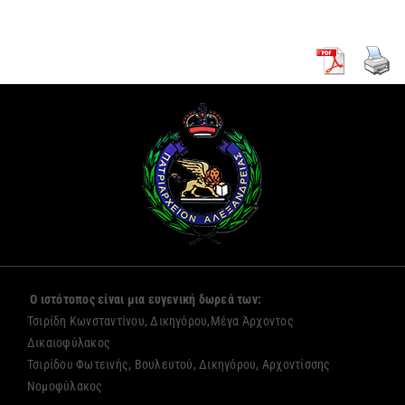
Ο ιστότοπος είναι μια ευγενική δωρεά των:
Τσιρίδη Κωνσταντίνου, Δικηγόρου,Μέγα Άρχοντος
Δικαιοφύλακος
Τσιρίδου Φωτεινής, Βουλευτού, Δικηγόρου, Αρχοντίσσης
Νομοφύλακος