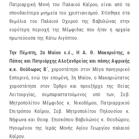
Πατριαρχική Μονή του Παλαιού Καΐρου, είναι από τα
σπουδαιότερα μνημεία του χριστιανισμού. Χτίσθηκε στα
θεμέλια του Παλαιού Οχυρού της Βαβυλώνας στην
ευρύτερη περιοχή της Μέμφιδας που ήταν η αρχαία
πρωτεύουσα της Κάτω Αιγύπτου.
Την Πέμπτη, 2α Μαίου ε.έ.,
Η Α. Θ. Μακαριότης, ο
Πάπας και Πατριάρχης Αλεξανδρείας και πάσης Αφρικής
κ.κ. Θεόδωρος Β΄
, χοροστάτησε στον Μέγα πανηγυρικό
Εσπερινό, ενώ την επομένη, 3η Μαίου, ο Μακαριώτατος
χοροστάτησε στον Όρθρο και προεξήρχε της Θείας
Λειτουργίας, συμπαραστατούμενος υπό των, Σεβ.
Μητροπολίτου Μέμφιδος κ. Νικοδήμου, Πατριαρχικού
Επιτρόπου Καΐρου, Σεβ. Μητροπολίτου Πηλουσίου κ.
Νήφωνα και Θεοφ. Επισκόπου Βαβυλώνος κ. Θεοδώρου,
Ηγουμένου της Ιεράς Μονής Αγίου Γεωργίου παλαιού
Καΐρου.