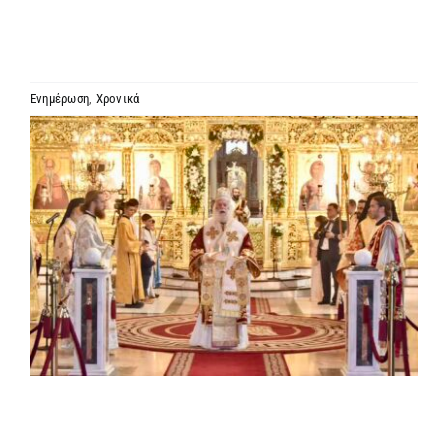
ΙΕΡΑΡΧΙΑ
ΜΗΤΡΟΠΟΛΕΙΣ & ΕΠΙΣΚΟΠΕΣ
Ενημέρωση
,
Χρονικά
Προβολή
MEDIA
μεγαλύτερης
εικόνας
ΕΝΗΜΕΡΩΣΗ
ΣΥΝΔΕΣΕΙΣ