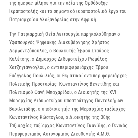
της ημέρας μίλησε για την αξία της Ορθόδοξης
Ιεραποστολής και το σημαντικό ιεραποστολικό έργο του
Πατριαρχείου Αλαξανδρείας στην Αφρική.
Την Πατριαρχική Θεία Λειτουργία παρηκολούθησαν ο
Υφυπουργός Ψηφιακής Διακυβέρνησης Χρήστος
Δερμεντζόπουλος, ο Βουλευτής Έβρου Σταύρος
Κελέτσης, ο Δήμαρχος Διδυμοτείχου Ρωμύλος
Χατζηγιάννογλου, ο αντιπεριφερειάρχης Έβρου
Ευάγγελος Πουλιλιός, οι θεματικοί αντιπεριφερειάρχες
Πολιτικής Προστασίας Κωνσταντίνος Βενετίδης και
Πολιτισμού Φανή Μπαχαρίδου, ο Διοικητής της XVI
Μεραρχίας Διδυμοτείχου υποστράτηγος Παντελεήμων
Βασιλειάδης, ο υποδιοικητής της Μεραρχίας ταξίαρχος
Κωνσταντίνος Κώστογλου, ο Διοικητής της 30ής
Ταξιαρχίας ταξίαρχος Κωνσταντίνος Γκανίδης, ο Γενικός
Περιφερειακός Αστυνομικός Διευθυντής Α.Μ.Θ.