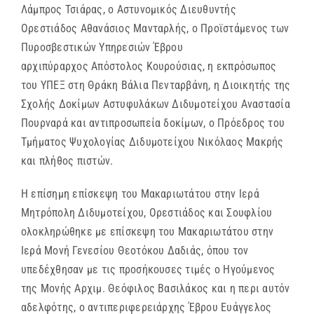
Λάμπρος Τσιάρας, ο Αστυνομικός Διευθυντής
Ορεστιάδος Αθανάσιος Μανταρλής, ο Προϊστάμενος των
Πυροσβεστικών Υπηρεσιών Έβρου
αρχιπύραρχος Απόστολος Κουρούσιας, η εκπρόσωπος
του ΥΠΕΞ στη Θράκη Βάλια Πενταρβάνη, η Διοικητής της
Σχολής Δοκίμων Αστυφυλάκων Διδυμοτείχου Αναστασία
Πουρναρά και αντιπροσωπεία δοκίμων, ο Πρόεδρος του
Τμήματος Ψυχολογίας Διδυμοτείχου Νικόλαος Μακρής
και πλήθος πιστών.
Η επίσημη επίσκεψη του Μακαριωτάτου στην Ιερά
Μητρόπολη Διδυμοτείχου, Ορεστιάδος και Σουφλίου
ολοκληρώθηκε με επίσκεψη του Μακαριωτάτου στην
Ιερά Μονή Γενεσίου Θεοτόκου Δαδιάς, όπου τον
υπεδέχθησαν με τις προσήκουσες τιμές ο Ηγούμενος
της Μονής Αρχιμ. Θεόφιλος Βασιλάκος και η περι αυτόν
αδελφότης, ο αντιπεριφερειάρχης Έβρου Ευάγγελος