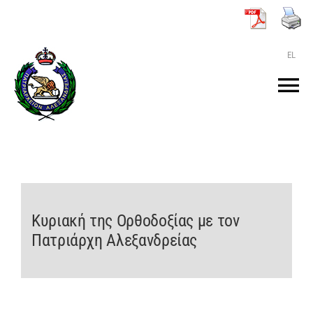
Μετάβαση
στο
περιεχόμενο
EL
Tog
Nav
ΑΡΧΙΚΗ
O ΠΑΤΡΙΑΡΧΗΣ
Κυριακή της Ορθοδοξίας με τον
ΤΟ ΠΑΤΡΙΑΡΧΕΙΟ
Πατριάρχη Αλεξανδρείας
KEIMENA