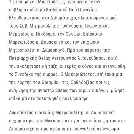
1η του μηνός Μαρτίου ε.έ., ιερούργησε στον
εμβληματικό Ιερό Καθεδρικό Ναό Παναγίας
Ελευθερωτρίας στο Διδυμότειχο, πλαισιούμενος από
τους Σεβ. Μητροπολίτες Γουϊνέας κ. Γεώργιο και
Μέμφιδος κ. Νικόδημο, τον Θεοφιλ. Επίσκοπο
Μαρεώτιδος κ. Δαμασκηνό και τον επιχώριο
Μητροπολίτη κ. Δαμασκηνό. Πρό του πέρατος της
Πατριαρχικής Θείας Λειτουργίας λιτανεύθησαν, κατά
την εκκλησιαστική τάξη, οι ιερές εικόνες και ανεγνώσθη
το Συνοδικό της ημέρας. Ο Μακαριώτατος, επ’ ευκαιρία
της εορτής του Θριάμβου της Ορθοδοξίας και εις
ανάμνηση της αναστηλώσεως των ιερών εικόνων, μίλησε
επίκαιρα στο πολυπληθές εκκλησίασμα.
Απαντώντας ο οικείος Μητροπολίτης κ. Δαμασκηνός
ευχαρίστησε τον Μακαριώτατο για την επίσκεψη του στο
Διδυμότειχο και με αφορμή το ευαγγελικό ανάγνωσμα