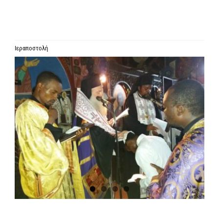
ΙΕΡΑΡΧΙΑ
ΜΗΤΡΟΠΟΛΕΙΣ & ΕΠΙΣΚΟΠΕΣ
Ιεραποστολή
Προβολή
MEDIA
μεγαλύτερης
εικόνας
ΕΝΗΜΕΡΩΣΗ
ΣΥΝΔΕΣΕΙΣ