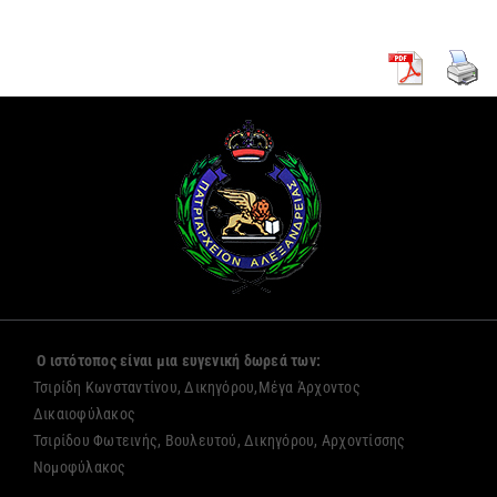
Ο ιστότοπος είναι μια ευγενική δωρεά των:
Τσιρίδη Κωνσταντίνου, Δικηγόρου,Μέγα Άρχοντος
Δικαιοφύλακος
Τσιρίδου Φωτεινής, Βουλευτού, Δικηγόρου, Αρχοντίσσης
Νομοφύλακος