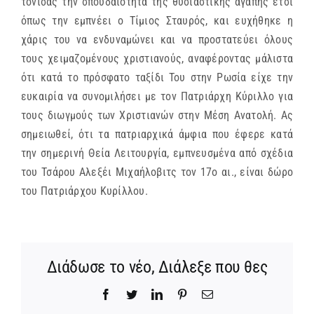
τονίσας την σπουδαιότητα της θυσιαστικής αγάπης έτσι
όπως την εμπνέει ο Τίμιος Σταυρός, και ευχήθηκε η
χάρις του να ενδυναμώνει και να προστατεύει όλους
τους χειμαζομένους χριστιανούς, αναφέροντας μάλιστα
ότι κατά το πρόσφατο ταξίδι Του στην Ρωσία είχε την
ευκαιρία να συνομιλήσει με τον Πατριάρχη Κύριλλο για
τους διωγμούς των Χριστιανών στην Μέση Ανατολή. Ας
σημειωθεί, ότι τα πατριαρχικά άμφια που έφερε κατά
την σημερινή Θεία Λειτουργία, εμπνευσμένα από σχέδια
του Τσάρου Αλεξέι Μιχαήλοβιτς τον 17ο αι., είναι δώρο
του Πατριάρχου Κυρίλλου.
Διάδωσε το νέο, Διάλεξε που θες
Facebook
Twitter
LinkedIn
Pinterest
Email