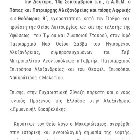
Την Δευτέρα, 14η Σεπτεμβρίου ε.έ., η Α.Θ.Μ. ο
Πάπας και Πατριάρχης Αλεξανδρείας και πάσης Αφρικής
κ.κ.Θεόδωρος Β΄
, εχοροστάτησε κατά τον Όρθρο και
προέστη της Θείας Λειτουργίας, ως και της τελετής της
Υψώσεως του Τιμίου και Ζωοποιού Σταυρού, στον Ιερό
Πατριαρχικό Ναό Οσίου Σάββα του Ηγιασμένου
Αλεξανδρείας, συμπροσευχομένων του Σεβ.
Μητροπολίτου Λεοντοπόλεως κ.Γαβριήλ, Πατριαρχικού
Επιτρόπου Αλεξανδρείας και του Θεοφιλ. Επισκόπου
Ναυκράτιδος κ.Μελετίου.
Επίσης, στην Ευχαριστιακή Σύναξη παρέστη και ο νέος
Γενικός Πρόξενος της Ελλάδος στην Αλεξάνδρεια
κ.Εμμανουήλ Κακαβελάκης.
Κηρύττων τον θείο λόγο ο Μακαριώτατος, ανεφέρθη
στην ιστορική και εννοιολογική σημασία της εορτής,