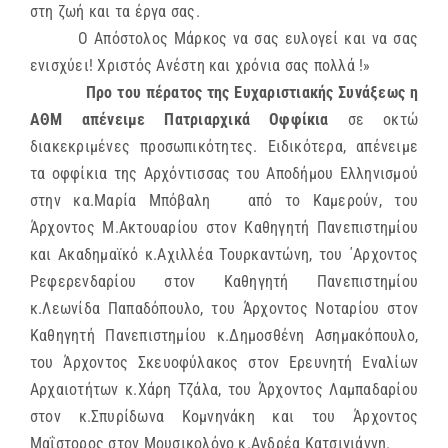
στη ζωή και τα έργα σας.
Ο Απόστολος Μάρκος να σας ευλογεί και να σας
ενισχύει! Χριστός Ανέστη και χρόνια σας πολλά !»
Προ του πέρατος της Ευχαριστιακής Συνάξεως η
ΑΘΜ απένειμε Πατριαρχικά Οφφίκια
σε οκτώ
διακεκριμένες προσωπικότητες. Ειδικότερα, απένειμε
τα οφφίκια της Αρχόντισσας του Αποδήμου Ελληνισμού
στην κα.Μαρία Μπόβαλη από το Καμερούν, του
Άρχοντος Μ.Ακτουαρίου στον Καθηγητή Πανεπιστημίου
και Ακαδημαϊκό κ.Αχιλλέα Τουρκαντώνη, του ΄Αρχοντος
Ρεφερενδαρίου στον Καθηγητή Πανεπιστημίου
κ.Λεωνίδα Παπαδόπουλο, του Άρχοντος Νοταρίου στον
Καθηγητή Πανεπιστημίου κ.Δημοσθένη Ασημακόπουλο,
του Άρχοντος Σκευοφύλακος στον Ερευνητή Εναλίων
Αρχαιοτήτων κ.Χάρη Τζάλα, του Άρχοντος Λαμπαδαρίου
στον κ.Σπυρίδωνα Κομνηνάκη και του Άρχοντος
Μαΐστορος στον Μουσικολόγο κ.Ανδρέα Κατσιγιάννη.