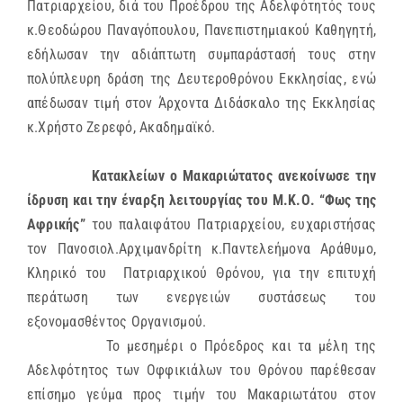
Πατριαρχείου, διά του Προέδρου της Αδελφότητός τους
κ.Θεοδώρου Παναγόπουλου, Πανεπιστημιακού Καθηγητή,
εδήλωσαν την αδιάπτωτη συμπαράστασή τους στην
πολύπλευρη δράση της Δευτεροθρόνου Εκκλησίας, ενώ
απέδωσαν τιμή στον Άρχοντα Διδάσκαλο της Εκκλησίας
κ.Χρήστο Ζερεφό, Ακαδημαϊκό.
Κατακλείων ο Μακαριώτατος ανεκοίνωσε την
ίδρυση και την έναρξη λειτουργίας του Μ.Κ.Ο. “Φως της
Αφρικής”
του παλαιφάτου Πατριαρχείου, ευχαριστήσας
τον Πανοσιολ.Αρχιμανδρίτη κ.Παντελεήμονα Αράθυμο,
Κληρικό του Πατριαρχικού Θρόνου, για την επιτυχή
περάτωση των ενεργειών συστάσεως του
εξονομασθέντος Οργανισμού.
Το μεσημέρι ο Πρόεδρος και τα μέλη της
Αδελφότητος των Οφφικιάλων του Θρόνου παρέθεσαν
επίσημο γεύμα προς τιμήν του Μακαριωτάτου στον