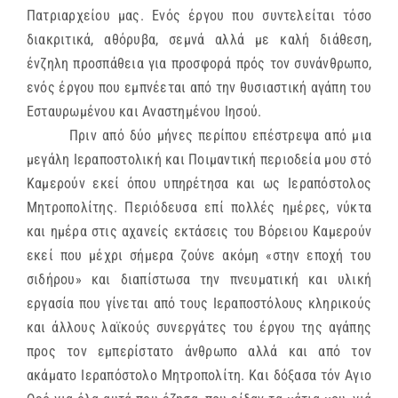
Πατριαρχείου μας. Ενός έργου που συντελείται τόσο
διακριτικά, αθόρυβα, σεμνά αλλά με καλή διάθεση,
ένζηλη προσπάθεια για προσφορά πρός τον συνάνθρωπο,
ενός έργου που εμπνέεται από την θυσιαστική αγάπη του
Εσταυρωμένου και Αναστημένου Ιησού.
Πριν από δύο μήνες περίπου επέστρεψα από μια
μεγάλη Ιεραποστολική και Ποιμαντική περιοδεία μου στό
Καμερούν εκεί όπου υπηρέτησα και ως Ιεραπόστολος
Μητροπολίτης. Περιόδευσα επί πολλές ημέρες, νύκτα
και ημέρα στις αχανείς εκτάσεις του Βόρειου Καμερούν
εκεί που μέχρι σήμερα ζούνε ακόμη «στην εποχή του
σιδήρου» και διαπίστωσα την πνευματική και υλική
εργασία που γίνεται από τους Ιεραποστόλους κληρικούς
και άλλους λαϊκούς συνεργάτες του έργου της αγάπης
προς τον εμπερίστατο άνθρωπο αλλά και από τον
ακάματο Ιεραπόστολο Μητροπολίτη. Και δόξασα τόν Αγιο