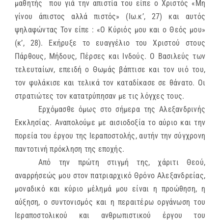
μαθητής που γιά την απιστία του είπε ο Χριστός «Μη
γίνου άπιστος αλλά πιστός» (Ιω.κ’, 27) και αυτός
ψηλαφώντας Τον είπε : «Ο Κύριός μου και ο Θεός μου»
(κ’, 28). Εκήρυξε το ευαγγέλιο του Χριστού στους
Πάρθους, Μήδους, Πέρσες και Ινδούς. Ο Βασιλεύς των
τελευταίων, επειδή ο Θωμάς βάπτισε και τον υιό του,
τον φυλάκισε και τελικά τον καταδίκασε σε θάνατο. Οι
στρατιώτες τον κατατρύπησαν με τις λόγχες τους.
Ερχόμασθε όμως στο σήμερα της Αλεξανδρινής
Εκκλησίας. Αναπολούμε με αισιοδοξία το αύριο και την
πορεία του έργου της Ιεραποστολής, αυτήν την σύγχρονη
παντοτινή πρόκληση της εποχής.
Από την πρώτη στιγμή της, χάριτι Θεού,
αναρρήσεώς μου στον πατριαρχικό Θρόνο Αλεξανδρείας,
μοναδικό και κύριο μέλημά μου είναι η προώθηση, η
αύξηση, ο συντονισμός και η περαιτέρω οργάνωση του
Ιεραποστολικού και ανθρωπιστικού έργου του