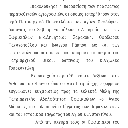
Επακολούθησε η παρουσίαση των προσφάτως
περατωθεισών αγιογραφιών, οι οποίες ιστορήθησαν στον
Ιερό Πατριαρχικό Παρεκκλήσιο των Αγίων Θεοδώρων,
δαπάναις του Σεβ.Ειρηνουπόλεως κ.Δημητρίου και των
Οφφικιάλων κ.κ.Δημητρίου Σαρακάκη, Θεοδώρου
Παναγοπούλου και Ιωάννου Πάππου, ως και των
ψηφιδωτών παραστάσεων που κοσμούν το αίθριο του
Πατριαρχικού Οίκου, δαπάναις του κ.Αχιλλέα
Τουρκαντώνη.
Εν συνεχεία παρετέθη εόρτια δεξίωση στην
Αίθουσα του Θρόνου, όπου ο Μακ.Πατριάρχης εξέφρασε
ευγνώμονες ευχαριστίες προς τα εκλεκτά Μέλη της
Πατριαρχικής Αδελφότητος Οφφικιάλων «ο Άγιος
Μάρκος», του πολυαιωνίου Τάγματος των Παραβαλανέων
και του ιστορικού Τάγματος του Αγίου Κωνσταντίνου.
Από την πλευρά τους οι Οφφικιάλοι του