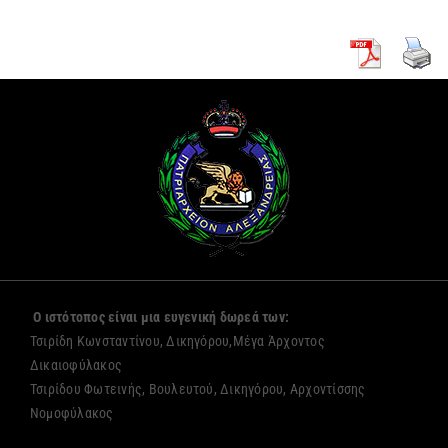
Ο ιστότοπος είναι μια ευγενική δωρεά των:
Τσιρίδη Κωνσταντίνου, Δικηγόρου,Μέγα Άρχοντος
Δικαιοφύλακος
Τσιρίδου Φωτεινής, Βουλευτού, Δικηγόρου, Αρχοντίσσης
Νομοφύλακος