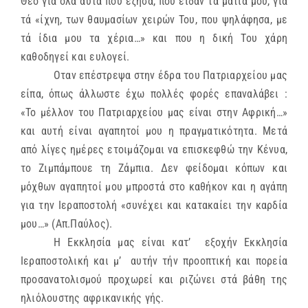
Θεό για όλα αυτά που έζησα, που είδαν τα μάτια μου, γιά
τά «ίχνη, των θαυμασίων χειρών Του, που ψηλάφησα, με
τά ίδια μου τα χέρια…» και που η δική Του χάρη
καθοδηγεί και ευλογεί.
Οταν επέστρεψα στην έδρα του Πατριαρχείου μας
είπα, όπως άλλωστε έχω πολλές φορές επαναλάβει :
«Το μέλλον του Πατριαρχείου μας είναι στην Αφρική…»
και αυτή είναι αγαπητοί μου η πραγματικότητα. Μετά
από λίγες ημέρες ετοιμάζομαι να επισκεφθώ την Κένυα,
το Ζιμπάμπουε τη Ζάμπια. Δεν φείδομαι κόπων και
μόχθων αγαπητοί μου μπροστά στο καθήκον και η αγάπη
για την Ιεραποστολή «συνέχει και κατακαίει την καρδία
μου…» (Απ.Παύλος).
Η Εκκλησία μας είναι κατ’ εξοχήν Εκκλησία
Ιεραποστολική και μ’ αυτήν τήν προοπτική και πορεία
προσανατολισμού προχωρεί και ριζώνει στά βάθη της
ηλιόλουστης αφρικανικής γής.