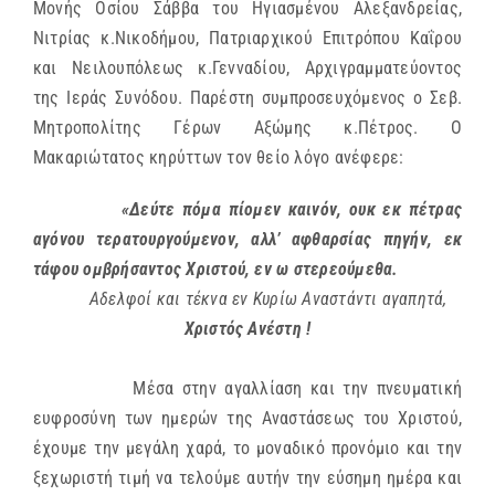
Μονής Οσίου Σάββα του Ηγιασμένου Αλεξανδρείας,
Νιτρίας κ.Νικοδήμου, Πατριαρχικού Επιτρόπου Καΐρου
και Νειλουπόλεως κ.Γενναδίου, Αρχιγραμματεύοντος
της Ιεράς Συνόδου. Παρέστη συμπροσευχόμενος ο Σεβ.
Μητροπολίτης Γέρων Αξώμης κ.Πέτρος. Ο
Μακαριώτατος κηρύττων τον θείο λόγο ανέφερε:
«Δεύτε πόμα πίομεν καινόν, ουκ εκ πέτρας
αγόνου τερατουργούμενον, αλλ’ αφθαρσίας πηγήν, εκ
τάφου ομβρήσαντος Χριστού, εν ω στερεούμεθα.
Αδελφοί και τέκνα εν Κυρίω Αναστάντι αγαπητά,
Χριστός Ανέστη !
Μέσα στην αγαλλίαση και την πνευματική
ευφροσύνη των ημερών της Αναστάσεως του Χριστού,
έχουμε την μεγάλη χαρά, το μοναδικό προνόμιο και την
ξεχωριστή τιμή να τελούμε αυτήν την εύσημη ημέρα και