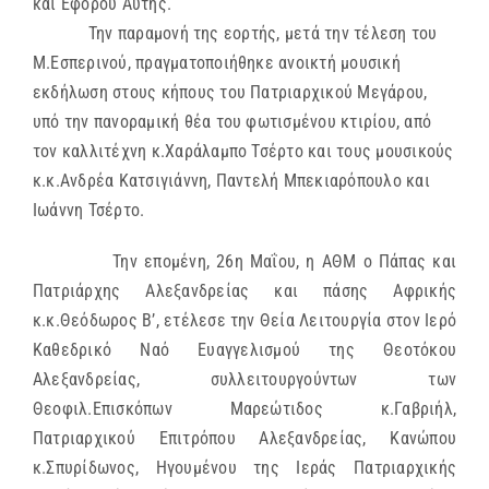
και Εφόρου Αυτής.
Την παραμονή της εορτής, μετά την τέλεση του
Μ.Εσπερινού, πραγματοποιήθηκε ανοικτή μουσική
εκδήλωση στους κήπους του Πατριαρχικού Μεγάρου,
υπό την πανοραμική θέα του φωτισμένου κτιρίου, από
τον καλλιτέχνη κ.Χαράλαμπο Τσέρτο και τους μουσικούς
κ.κ.Ανδρέα Κατσιγιάννη, Παντελή Μπεκιαρόπουλο και
Ιωάννη Τσέρτο.
Την επομένη, 26η Μαΐου, η ΑΘΜ ο Πάπας και
Πατριάρχης Αλεξανδρείας και πάσης Αφρικής
κ.κ.Θεόδωρος Β’, ετέλεσε την Θεία Λειτουργία στον Ιερό
Καθεδρικό Ναό Ευαγγελισμού της Θεοτόκου
Αλεξανδρείας, συλλειτουργούντων των
Θεοφιλ.Επισκόπων Μαρεώτιδος κ.Γαβριήλ,
Πατριαρχικού Επιτρόπου Αλεξανδρείας, Κανώπου
κ.Σπυρίδωνος, Ηγουμένου της Ιεράς Πατριαρχικής