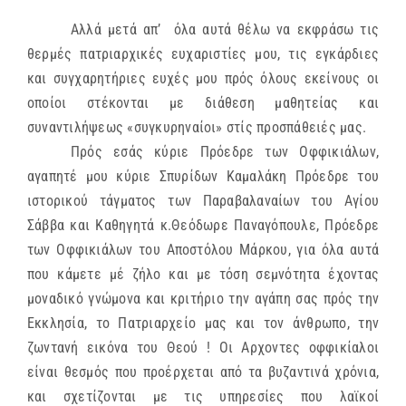
Αλλά μετά απ’ όλα αυτά θέλω να εκφράσω τις
θερμές πατριαρχικές ευχαριστίες μου, τις εγκάρδιες
και συγχαρητήριες ευχές μου πρός όλους εκείνους οι
οποίοι στέκονται με διάθεση μαθητείας και
συναντιλήψεως «συγκυρηναίοι» στίς προσπάθειές μας.
Πρός εσάς κύριε Πρόεδρε των Οφφικιάλων,
αγαπητέ μου κύριε Σπυρίδων Καμαλάκη Πρόεδρε του
ιστορικού τάγματος των Παραβαλαναίων του Αγίου
Σάββα και Καθηγητά κ.Θεόδωρε Παναγόπουλε, Πρόεδρε
των Οφφικιάλων του Αποστόλου Μάρκου, για όλα αυτά
που κάμετε μέ ζήλο και με τόση σεμνότητα έχοντας
μοναδικό γνώμονα και κριτήριο την αγάπη σας πρός την
Εκκλησία, το Πατριαρχείο μας και τον άνθρωπο, την
ζωντανή εικόνα του Θεού ! Οι Αρχοντες οφφικίαλοι
είναι θεσμός που προέρχεται από τα βυζαντινά χρόνια,
και σχετίζονται με τις υπηρεσίες που λαϊκοί