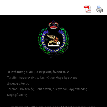
Ο ιστότοπος είναι μια ευγενική δωρεά των:
Τσιρίδη Κωνσταντίνου, Δικηγόρου,Μέγα Άρχοντος
Δικαιοφύλακος
Τσιρίδου Φωτεινής, Βουλευτού, Δικηγόρου, Αρχοντίσσης
Νομοφύλακος