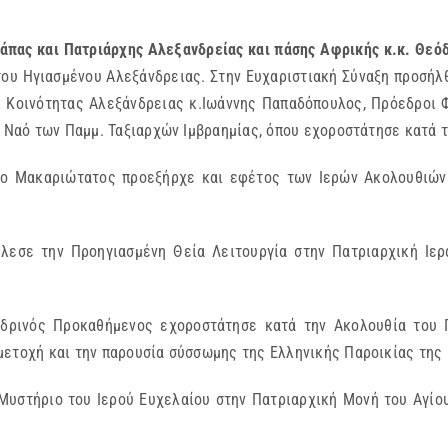
Πάπας και Πατριάρχης Αλεξανδρείας και πάσης Αφρικής κ.κ. Θεό
του Ηγιασμένου Αλεξάνδρειας. Στην Ευχαριστιακή Σύναξη προσήλ
 Κοινότητας Αλεξάνδρειας κ.Ιωάννης Παπαδόπουλος, Πρόεδροι 
ό Ναό των Παμμ. Ταξιαρχών Ιμβραημίας, όπου εχοροστάτησε κατά 
 ο Μακαριώτατος προεξήρχε και εφέτος των Ιερών Ακολουθιών 
λεσε την Προηγιασμένη Θεία Λειτουργία στην Πατριαρχική Ιε
νδρινός Προκαθήμενος εχοροστάτησε κατά την Ακολουθία του Γ
μετοχή και την παρουσία σύσσωμης της Ελληνικής Παροικίας τη
Μυστήριο του Ιερού Ευχελαίου στην Πατριαρχική Μονή του Αγίο