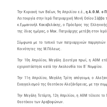
Την Κυριακή των Βαΐων, 9η Απριλίου ε.έ.,
η Α.Θ.Μ. ο 
Λειτουργία στην Ιερά Πατριαρχική Μονή Οσίου Σάββα 
κ.Εμμανουήλ Κακαβελάκης, ο Πρόεδρος της Ελληνικής
της ίδιας ημέρας, ο Μακ. Πατριάρχης μετέβη στον Ιερ
Σύμφωνα με το τυπικό των πατριαρχικών παρρησιών
Κοινότητες της Μ.Πόλεως.
Την 10η Απριλίου, Μεγάλη Δευτέρα πρωί, η ΑΘΜ ετέ
εχοροστάστησε κατά την Ακολουθία του Β΄ Νυμφίου.
Την 11η Απριλίου, Μεγάλη Τρίτη απόγευμα, ο Αλεξα
Ευαγγελισμού της Θεοτόκου Αλεξάνδρειας, με την συμ
Την Μεγάλη Τετάρτη, 12η Απριλίου, η ΑΘΜ τέλεσε το 
Θεοτόκου των Αραβοφώνων.