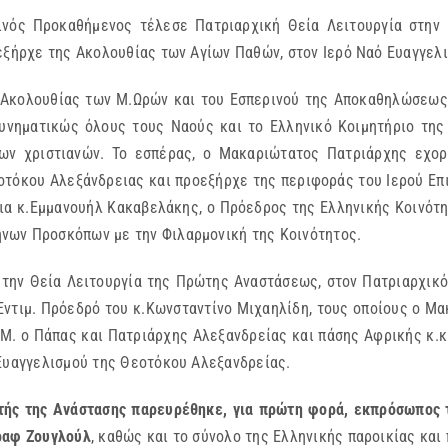
ινός Προκαθήμενος τέλεσε Πατριαρχική Θεία Λειτουργία στην
οεξήρχε της Ακολουθίας των Αγίων Παθών, στον Ιερό Ναό Ευαγγελ
 Ακολουθίας των Μ.Ωρών και του Εσπερινού της Αποκαθηλώσεως 
υνηματικώς όλους τους Ναούς και το Ελληνικό Κοιμητήριο της
ν χριστιανών. Το εσπέρας, ο Μακαριώτατος Πατριάρχης εχορ
οτόκου Αλεξάνδρειας και προεξήρχε της περιφοράς του Ιερού Επι
ια κ.Εμμανουήλ Κακαβελάκης, ο Πρόεδρος της Ελληνικής Κοινότη
νων Προσκόπων με την Φιλαρμονική της Κοινότητος.
 την Θεία Λειτουργία της Πρώτης Αναστάσεως, στον Πατριαρχικό
Εντιμ. Πρόεδρό του κ.Κωνσταντίνο Μιχαηλίδη, τους οποίους ο Μ
.Μ. ο Πάπας και Πατριάρχης Αλεξανδρείας και πάσης Αφρικής κ
 Ευαγγελισμού της Θεοτόκου Αλεξανδρείας.
ετής της Ανάστασης παρευρέθηκε, για πρώτη φορά, εκπρόσωπος 
σραφ Ζουγλούλ
, καθώς και το σύνολο της Ελληνικής παροικίας και