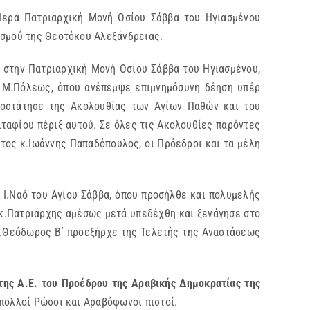
 Ιερά Πατριαρχική Μονή Οσίου Σάββα του Ηγιασμένου
ισμού της Θεοτόκου Αλεξάνδρειας.
στην Πατριαρχική Μονή Οσίου Σάββα του Ηγιασμένου,
 Μ.Πόλεως, όπου ανέπεμψε επιμνημόσυνη δέηση υπέρ
οστάτησε της Ακολουθίας των Αγίων Παθών και του
ταφίου πέριξ αυτού. Σε όλες τις Ακολουθίες παρόντες
τος κ.Ιωάννης Παπαδόπουλος, οι Πρόεδροι και τα μέλη
 Ι.Ναό του Αγίου Σάββα, όπου προσήλθε και πολυμελής
ακ.Πατριάρχης αμέσως μετά υπεδέχθη και ξενάγησε στο
.κ.Θεόδωρος Β΄ προεξήρχε της Τελετής της Αναστάσεως
της Α.Ε. του Προέδρου της Αραβικής Δημοκρατίας της
 πολλοί Ρώσοι και Αραβόφωνοι πιστοί.