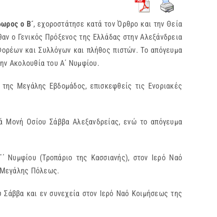
δωρος ο Β´
, εχοροστάτησε κατά τον Όρθρο και την Θεία
θαν ο Γενικός Πρόξενος της Ελλάδας στην Αλεξάνδρεια
Φορέων και Συλλόγων και πλήθος πιστών. Το απόγευμα
την Ακολουθία του Α΄ Νυμφίου.
της Μεγάλης Εβδομάδος, επισκεφθείς τις Ενοριακές
ρά Μονή Οσίου Σάββα Αλεξανδρείας, ενώ το απόγευμα
΄ Νυμφίου (Τροπάριο της Κασσιανής), στον Ιερό Ναό
ς Μεγάλης Πόλεως.
υ Σάββα και εν συνεχεία στον Ιερό Ναό Κοιμήσεως της