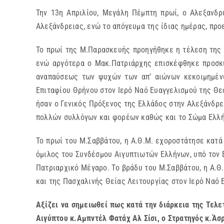
Την 13η Απριλίου, Μεγάλη Πέμπτη πρωί, ο Αλεξανδρ
Αλεξάνδρειας, ενώ το απόγευμα της ίδιας ημέρας, πρ
Το πρωί της Μ.Παρασκευής προηγήθηκε η τέλεση της
ενώ αργότερα ο Μακ.Πατριάρχης επισκέφθηκε προσκ
αναπαύσεως των ψυχών των απ’ αιώνων κεκοιμημένω
Επιταφίου Θρήνου στον Ιερό Ναό Ευαγγελισμού της Θε
ήσαν ο Γενικός Πρόξενος της Ελλάδος στην Αλεξάνδρε
πολλών συλλόγων και φορέων καθώς και το Σώμα Ελλή
Το πρωί του Μ.Σαββάτου, η Α.Θ.Μ. εχοροστάτησε κατά
όμιλος του Συνδέσμου Αιγυπτιωτών Ελλήνων, υπό τον 
Πατριαρχικό Μέγαρο. Το βράδυ του Μ.Σαββάτου, η Α.Θ
και της Πασχαλινής Θείας Λειτουργίας στον Ιερό Ναό
Αξίζει να σημειωθεί πως κατά την διάρκεια της Τελ
Αιγύπτου κ.Αμπντέλ Φατάχ Αλ Σίσι, ο Στρατηγός κ.Ά