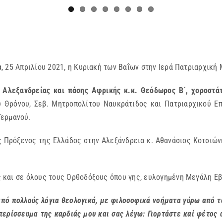
 25 Απριλίου 2021, η Κυριακή των Βαΐων στην Ιερά Πατριαρχική
 Αλεξανδρείας και πάσης Αφρικής κ.κ. Θεόδωρος Β΄, χοροστάτ
 Θρόνου, Σεβ. Μητροπολίτου Ναυκράτιδος και Πατριαρχικού Επ
Γερμανού.
ός Πρόξενος της Ελλάδος στην Αλεξάνδρεια κ. Αθανάσιος Κοτσιώ
 και σε όλους τους Ορθοδόξους όπου γης, ευλογημένη Μεγάλη Εβ
από πολλούς λόγια θεολογικά, με φιλοσοφικά νοήματα γύρω από 
ερίσσευμα της καρδιάς μου και σας λέγω: Γιορτάστε καί φέτος 