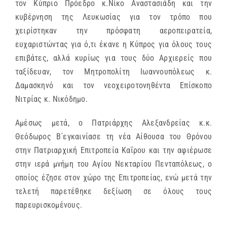
τον Κύπριο Πρόεδρο κ.Νίκο Αναστασιάδη και την
κυβέρνηση της Λευκωσίας για τον τρόπο που
χειρίστηκαν την πρόσφατη αεροπειρατεία,
ευχαριστώντας για ό,τι έκανε η Κύπρος για όλους τους
επιβάτες, αλλά κυρίως για τους δύο Αρχιερείς που
ταξίδευαν, τον Μητροπολίτη Ιωαννουπόλεως κ.
Δαμασκηνό και τον νεοχειροτονηθέντα Επίσκοπο
Νιτρίας κ. Νικόδημο.
Αμέσως μετά, ο Πατριάρχης Αλεξανδρείας κ.κ.
Θεόδωρος Β΄εγκαινίασε τη νέα Αίθουσα του Θρόνου
στην Πατριαρχική Επιτροπεία Καΐρου και την αφιέρωσε
στην ιερά μνήμη του Αγίου Νεκταρίου Πενταπόλεως, ο
οποίος έζησε στον χώρο της Επιτροπείας, ενώ μετά την
τελετή παρετέθηκε δεξίωση σε όλους τους
παρευρισκομένους.