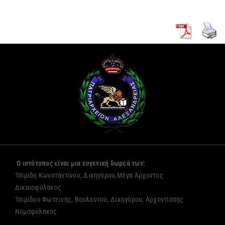
Ο ιστότοπος είναι μια ευγενική δωρεά των:
Τσιρίδη Κωνσταντίνου, Δικηγόρου,Μέγα Άρχοντος
Δικαιοφύλακος
Τσιρίδου Φωτεινής, Βουλευτού, Δικηγόρου, Αρχοντίσσης
Νομοφύλακος