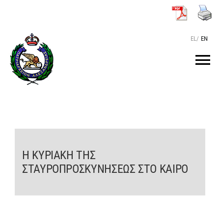
Μετάβαση
στο
περιεχόμενο
EL
/
EN
Tog
Nav
ΑΡΧΙΚΗ
O ΠΑΤΡΙΑΡΧΗΣ
Η ΚΥΡΙΑΚΗ ΤΗΣ
ΤΟ ΠΑΤΡΙΑΡΧΕΙΟ
ΣΤΑΥΡΟΠΡΟΣΚΥΝΗΣΕΩΣ ΣΤΟ ΚΑΙΡΟ
KEIMENA