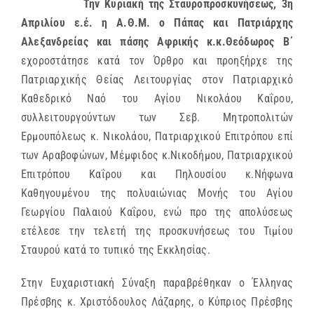
Την Κυριακή της Σταυροπροσκυνήσεως, 3η
Απριλίου ε.έ. η Α.Θ.Μ. ο Πάπας και Πατριάρχης
Αλεξανδρείας και πάσης Αφρικής κ.κ.Θεόδωρος Β΄
εχοροστάτησε κατά τον Όρθρο και προηξήρχε της
Πατριαρχικής Θείας Λειτουργίας στον Πατριαρχικό
Καθεδρικό Ναό του Αγίου Νικολάου Καΐρου,
συλλειτουργούντων των Σεβ. Μητροπολιτών
Ερμουπόλεως κ. Νικολάου, Πατριαρχικού Επιτρόπου επί
των Αραβοφώνων, Μέμφιδος κ.Νικοδήμου, Πατριαρχικού
Επιτρόπου Καΐρου και Πηλουσίου κ.Νήφωνα
Καθηγουμένου της πολυαιώνιας Μονής του Αγίου
Γεωργίου Παλαιού Καΐρου, ενώ προ της απολύσεως
ετέλεσε την τελετή της προσκυνήσεως του Τιμίου
Σταυρού κατά το τυπικό της Εκκλησίας.
Στην Ευχαριστιακή Σύναξη παραβρέθηκαν ο Έλληνας
Πρέσβης κ. Χριστόδουλος Λάζαρης, ο Κύπριος Πρέσβης