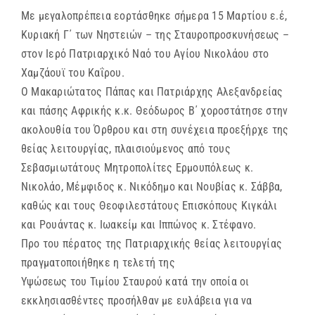
Με μεγαλοπρέπεια εορτάσθηκε σήμερα 15 Μαρτίου ε.έ,
Κυριακή Γ΄ των Νηστειών – της Σταυροπροσκυνήσεως –
στον Ιερό Πατριαρχικό Ναό του Αγίου Νικολάου στο
Χαμζάουϊ του Καΐρου.
Ο Μακαριώτατος Πάπας και Πατριάρχης Αλεξανδρείας
και πάσης Αφρικής κ.κ. Θεόδωρος Β΄ χοροστάτησε στην
ακολουθία του Όρθρου και στη συνέχεια προεξήρχε της
θείας λειτουργίας, πλαισιούμενος από τους
Σεβασμιωτάτους Μητροπολίτες Ερμουπόλεως κ.
Νικολάο, Μέμφιδος κ. Νικόδημο και Νουβίας κ. Σάββα,
καθώς και τους Θεοφιλεστάτους Επισκόπους Κιγκάλι
και Ρουάντας κ. Ιωακείμ και Ιππώνος κ. Στέφανο.
Προ του πέρατος της Πατριαρχικής θείας λειτουργίας
πραγματοποιήθηκε η τελετή της
Υψώσεως του Τιμίου Σταυρού κατά την οποία οι
εκκλησιασθέντες προσήλθαν με ευλάβεια για να