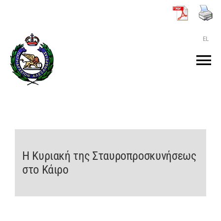
Μετάβαση
στο
περιεχόμενο
EL
Tog
Nav
ΑΡΧΙΚΗ
O ΠΑΤΡΙΑΡΧΗΣ
Η Κυριακή της Σταυροπροσκυνήσεως
ΤΟ ΠΑΤΡΙΑΡΧΕΙΟ
στο Κάιρο
KEIMENA