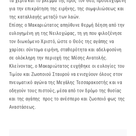
τα χέρια και το βλέμμα της προς τον Θεό, προσευχόμενη
για την επικράτηση της ειρήνης, της συμφιλιώσεως και
της καταλλαγής μεταξύ των λαών.
Επίσης ο Μακαριώτατος απηύθυνε θερμή δέηση από την
ευλογημένη γη της Νειλοχώρας, τη γη που φιλοξένησε
τον διωκόμενο Χριστό, ώστε ο Θεός της αγάπης να
χαρίσει σύντομα ειρήνη, σταθερότητα και αδελφοσύνη
σε ολόκληρη την περιοχή της Μέσης Ανατολής.
Κλείνοντας, ο Μακαριώτατος ευχήθηκε οι ευλογίες του
Τιμίου και Ζωοποιού Σταυρού να ενισχύουν όλους στον
πνευματικό αγώνα της Μεγάλης Τεσσαρακοστής και να
οδηγούν τους πιστούς, μέσα από τον δρόμο της θυσίας
και της αγάπης προς το ανέσπερο και ζωοποιό φως της
Αναστάσεως.