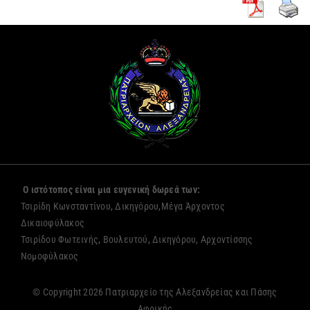
Ο ιστότοπος είναι μια ευγενική δωρεά των:
Τσιρίδη Κωνσταντίνου, Δικηγόρου,Μέγα Άρχοντος
Δικαιοφύλακος
Τσιρίδου Φωτεινής, Βουλευτού, Δικηγόρου, Αρχοντίσσης
Νομοφύλακος
© Copyright 2026 Πατριαρχείο της Αλεξανδρείας και Πάσης
Αφρικής