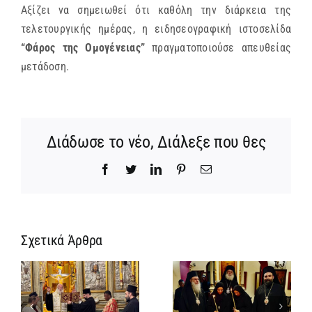
Αξίζει να σημειωθεί ότι καθόλη την διάρκεια της
τελετουργικής ημέρας, η ειδησεογραφική ιστοσελίδα
“Φάρος της Ομογένειας”
πραγματοποιούσε απευθείας
μετάδοση.
Διάδωσε το νέο, Διάλεξε που θες
Facebook
Twitter
LinkedIn
Pinterest
Email
Σχετικά Άρθρα
Ίδρυση
Νέος
α
Γυναικείας
Αρχιμανδρίτη
:
Ιεράς
και
ή
Πατριαρχικής
Πατριαρχική