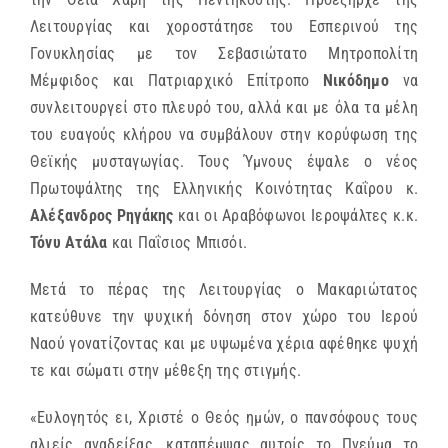
Λειτουργίας και χοροστάτησε του Εσπερινού της
Γονυκλησίας με τον Σεβασιώτατο Μητροπολίτη
Μέμφιδος και Πατριαρχικό Επίτροπο
Νικόδημο
να
συνλειτουργεί στο πλευρό του, αλλά και με όλα τα μέλη
του ευαγούς κλήρου να συμβάλουν στην κορύφωση της
Θεϊκής μυσταγωγίας. Τους Ύμνους έψαλε ο νέος
Πρωτοψάλτης της Ελληνικής Κοινότητας Καΐρου κ.
Αλέξανδρος Ρηγάκης
και οι Αραβόφωνοι Ιεροψάλτες κ.κ.
Τόνυ Ατάλα
και Παΐσιος Μπισόι.
Μετά το πέρας της Λειτουργίας ο Μακαριώτατος
κατεύθυνε την ψυχική δόνηση στον χώρο του Ιερού
Ναού γονατίζοντας και με υψωμένα χέρια αφέθηκε ψυχή
τε και σώματι στην μέθεξη της στιγμής.
«Ευλογητός ει, Χριστέ ο Θεός ημών, ο πανσόφους τους
αλιείς αναδείξας, καταπέμψας αυτοίς το Πνεύμα το