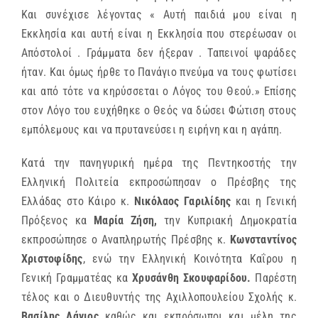
Και συνέχισε λέγοντας « Αυτή παιδιά μου είναι η
Εκκλησία και αυτή είναι η Εκκλησία που στερέωσαν οι
Απόστολοί . Γράμματα δεν ήξεραν . Ταπεινοί ψαράδες
ήταν. Και όμως ήρθε το Πανάγιο πνεύμα να τους φωτίσει
και από τότε να κηρύσσεται ο Λόγος του Θεού.» Επίσης
στον Λόγο του ευχήθηκε ο Θεός να δώσει Φώτιση στους
εμπόλεμους και να πρυτανεύσει η ειρήνη και η αγάπη.
Κατά την πανηγυρική ημέρα της Πεντηκοστής την
Ελληνική Πολιτεία εκπροσώπησαν ο Πρέσβης της
Ελλάδας στο Κάιρο κ.
Νικόλαος Γαριλίδης
και η Γενική
Πρόξενος κα
Μαρία Ζήση,
την Κυπριακή Δημοκρατία
εκπροσώπησε ο Αναπληρωτής Πρέσβης κ.
Κωνσταντίνος
Χριστοφίδης
, ενώ την Ελληνική Κοινότητα Καΐρου η
Γενική Γραμματέας κα
Χρυσάνθη Σκουφαρίδου.
Παρέστη
τέλος και ο Διευθυντής της Αχιλλοπουλείου Σχολής κ.
Βασίλης Λάγιος
καθώς και εκπρόσωποι και μέλη της