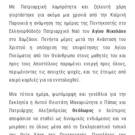
Με Πατριαρχική λαμπρότητα και ζηλευτή χάρη
γιορτάστηκε για ακόμα μια χρονιά από την Καϊρινή
Παροικιά η ανάμνηση της ημέρας της Πεντηκοστής στο
Ελληνορθόδοξο Πατριαρχικό Ναό του
Αγίου Νικολάου
στο Χαμζάουι. Πενήντα μέρες μετά την Ανάσταση του
Χριστού η υπόσχεση της επιφοίτησης του Αγίου
Πνεύματος από τον Θεάνθρωπο στους μαθητές του και
προς τους Αποστόλους παραμένει ενεργή προς όλους,
περιμένοντας τις ανοιχτές ψυχές, και τις έτοιμες από
καιρό καρδιές για να ενσταλαχθεί.
Μια τέτοια ημέρα, φωτόμορφη και γενέθλια για την
Εκκλησία η Αυτού Θειοτάτη Μακαριώτητα ο Πάπας και
Πατριάρχης Αλεξανδρείας
Θεόδωρος
ο δεύτερος
αποφάσισε να σταθεί ως δυναμικός ενδιάμεσος και να
μοιράσει σε όλους μέσα από το Εκκλησιαστικό τυπικό
την Θεία Χάρη της Πεντηκοστής. Προεξήρχε της