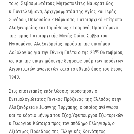
τους Σεβασμιωτάτους Μητροπολίτες Ναυκράτιδος
κ.Παντελεήμονα, Αρχιγραμματέα της Αγίας και Ιεράς
Συνόδου, Πηλουσίου κ.Νάρκισσο, Πατριαρχικό Επίτροπο
Αλεξανδρείας και Ταμιάθεως κ.Γερμανό, Προϊστάμενο
της Ιεράς Πατριαρχικής Μονής Οσίου Σάββα του
Ηγιασμένου Αλεξανδρείας, προέστη της επισήμου
ης
Δοξολογίας για την Εθνική Επέτειο της 28
Οκτωβρίου,
ως και της επιμνημόσυνης δεήσεως υπέρ των πεσόντων
Αιγυπτιωτών αγωνιστών κατά το εθνικό έπος του έτους
1940.
Στις επετειακές εκδηλώσεις παρέστησαν ο
Εντιμολογιώτατος Γενικός Πρόξενος της Ελλάδος στην
Αλεξάνδρεια κ.Ιωάννης Πυργάκης, ο οποίος ανέγνωσε
και το εόρτιο μήνυμα του Εξοχ.Υφυπουργού Εξωτερικών
κ.Γεωργίου Κώτσιρα προς τον απόδημο Ελληνισμό, ο
Αξιότιμος Πρόεδρος της Ελληνικής Κοινότητος