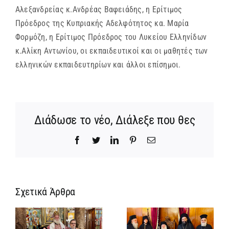
Αλεξανδρείας κ.Ανδρέας Βαφειάδης, η Ερίτιμος
Πρόεδρος της Κυπριακής Αδελφότητος κα. Μαρία
Φορμόζη, η Ερίτιμος Πρόεδρος του Λυκείου Ελληνίδων
κ.Αλίκη Αντωνίου, οι εκπαιδευτικοί και οι μαθητές των
ελληνικών εκπαιδευτηρίων και άλλοι επίσημοι.
Διάδωσε το νέο, Διάλεξε που θες
Facebook
Twitter
LinkedIn
Pinterest
Email
Σχετικά Άρθρα
ΙΕΡΟ
ΜΝΗΜΟΣΥΝΟ
ης
ΤΟΥ