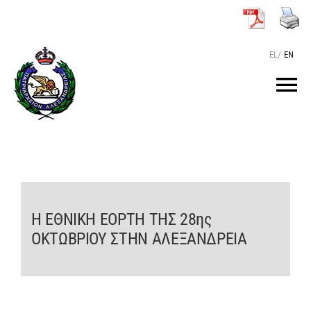
Μετάβαση
στο
περιεχόμενο
EL
/
EN
Tog
Nav
ΑΡΧΙΚΗ
O ΠΑΤΡΙΑΡΧΗΣ
Η ΕΘΝΙΚΗ ΕΟΡΤΗ ΤΗΣ 28ης
ΤΟ ΠΑΤΡΙΑΡΧΕΙΟ
ΟΚΤΩΒΡΙΟΥ ΣΤΗΝ ΑΛΕΞΑΝΔΡΕΙΑ
KEIMENA