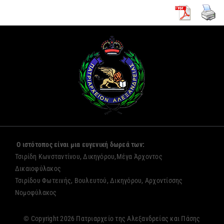
Ο ιστότοπος είναι μια ευγενική δωρεά των:
Τσιρίδη Κωνσταντίνου, Δικηγόρου,Μέγα Άρχοντος
Δικαιοφύλακος
Τσιρίδου Φωτεινής, Βουλευτού, Δικηγόρου, Αρχοντίσσης
Νομοφύλακος
© Copyright 2026 Πατριαρχείο της Αλεξανδρείας και Πάσης