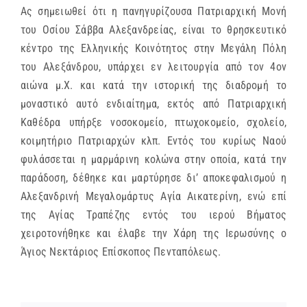
Ας σημειωθεί ότι η πανηγυρίζουσα Πατριαρχική Μονή
του Οσίου Σάββα Αλεξανδρείας, είναι το θρησκευτικό
κέντρο της Ελληνικής Κοινότητος στην Μεγάλη Πόλη
του Αλεξάνδρου, υπάρχει εν λειτουργία από τον 4ον
αιώνα μ.Χ. και κατά την ιστορική της διαδρομή το
μοναστικό αυτό ενδιαίτημα, εκτός από Πατριαρχική
Καθέδρα υπήρξε νοσοκομείο, πτωχοκομείο, σχολείο,
κοιμητήριο Πατριαρχών κλπ. Εντός του κυρίως Ναού
φυλάσσεται η μαρμάρινη κολώνα στην οποία, κατά την
παράδοση, δέθηκε και μαρτύρησε δι’ αποκεφαλισμού η
Αλεξανδρινή Μεγαλομάρτυς Αγία Αικατερίνη, ενώ επί
της Αγίας Τραπέζης εντός του ιερού Βήματος
χειροτονήθηκε και έλαβε την Χάρη της Ιερωσύνης ο
Άγιος Νεκτάριος Επίσκοπος Πενταπόλεως.