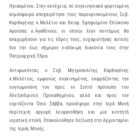
Ηγιασμένου. Στην συνέχεια, σε συγκινησιακά φορτισμένη
ατμόσφαιρα αποχαιρέτησε τους παρευρισκομένους Σεβ.
Καρθαγένης κ.Μελέτιο και Θεοφ. Εψηφισμένο Επίσκοπο
Αρούσας κ.Αγαθόνικο, οι οποίοι λίαν συντόμως θα
αναχωρήσουν για τις έδρες τους, ευχαριστήσας αυτούς
δια την έως σήμερον ευδόκιμη διακονία τους στην
Πατριαρχική Έδρα.
Αντιφωνόντας ο Σεβ. Μητροπολίτης Καρθαγένης
κ.Μελέτιος, εμφανώς συγκινημένος, εκφράζοντας την
ευγνωμοσύνη του προς το Σεπτό πρόσωπο του
Αλεξανδρινού Προκαθημένου, αλλά και προς τον
εορτάζοντα Όσιο Σάββα, προσέφερε στην Ιερά Μονή
περίτεχνη αργυρή λειψανοθήκη και μια κεντητή
ιερατική στολή. Επακολούθησε δεξίωση στο Αρχονταρίκι
της Ιεράς Μονής.