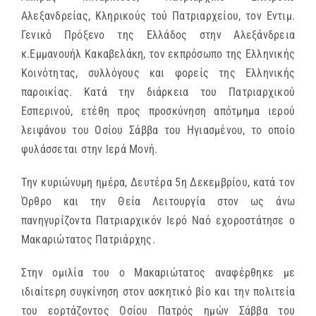
Αλεξανδρείας, Κληρικούς τού Πατριαρχείου, τον Εντιμ.
Γενικό Πρόξενο της Ελλάδος στην Αλεξάνδρεια
κ.Εμμανουήλ Κακαβελάκη, τον εκπρόσωπο της Ελληνικής
Κοινότητας, συλλόγους και φορείς της Ελληνικής
παροικίας. Κατά την διάρκεια του Πατριαρχικού
Εσπερινού, ετέθη προς προσκύνηση απότμημα ιερού
λειψάνου του Οσίου Σάββα του Ηγιασμένου, το οποίο
φυλάσσεται στην Ιερά Μονή.
Tην κυριώνυμη ημέρα, Δευτέρα 5η Δεκεμβρίου, κατά τον
Όρθρο και την Θεία Λειτουργία στον ως άνω
πανηγυρίζοντα Πατριαρχικόν Ιερό Ναό εχοροστάτησε ο
Μακαριώτατος Πατριάρχης.
Στην ομιλία του ο Μακαριώτατος αναφέρθηκε με
ιδιαίτερη συγκίνηση στον ασκητικό βίο και την πολιτεία
του εορτάζοντος Οσίου Πατρός ημών Σάββα του