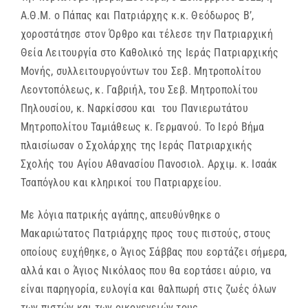
Α.Θ.Μ. ο Πάπας και Πατριάρχης κ.κ. Θεόδωρος Β’,
χοροστάτησε στον Όρθρο και τέλεσε την Πατριαρχική
Θεία Λειτουργία στο Καθολικό της Ιεράς Πατριαρχικής
Μονής, συλλειτουργούντων του Σεβ. Μητροπολίτου
Λεοντοπόλεως, κ. Γαβριήλ, του Σεβ. Μητροπολίτου
Πηλουσίου, κ. Ναρκίσσου και του Πανιερωτάτου
Μητροπολίτου Ταμιάθεως κ. Γερμανού. Το Ιερό Βήμα
πλαισίωσαν ο Σχολάρχης της Ιεράς Πατριαρχικής
Σχολής του Αγίου Αθανασίου Πανοσιολ. Αρχιμ. κ. Ισαάκ
Τσαπόγλου και κληρικοί του Πατριαρχείου.
Με λόγια πατρικής αγάπης, απευθύνθηκε ο
Μακαριώτατος Πατριάρχης προς τους πιστούς, στους
οποίους ευχήθηκε, ο Άγιος Σάββας που εορτάζει σήμερα,
αλλά και ο Άγιος Νικόλαος που θα εορτάσει αύριο, να
είναι παρηγορία, ευλογία και θαλπωρή στις ζωές όλων
των πιστών και των οικογενειών τους.