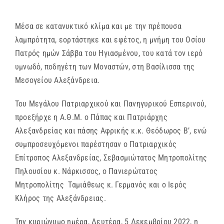
Μέσα σε κατανυκτικό κλίμα και με την πρέπουσα
λαμπρότητα, εορτάστηκε και εφέτος, η μνήμη του Οσίου
Πατρός ημών Σάββα του Ηγιασμένου, του κατά τον ιερό
υμνωδό, ποδηγέτη των Mοναστών, στη Βασίλισσα της
Μεσογείου Αλεξάνδρεια.
Του Μεγάλου Πατριαρχικού και Πανηγυρικού Εσπερινού,
προεξήρχε η Α.Θ.Μ. ο Πάπας και Πατριάρχης
Αλεξανδρείας και πάσης Αφρικής κ.κ. Θεόδωρος Β’, ενώ
συμπροσευχόμενοι παρέστησαν ο Πατριαρχικός
Επίτροπος Αλεξανδρείας, Σεβασμιώτατος Μητροπολίτης
Πηλουσίου κ. Νάρκισσος, ο Πανιερώτατος
Μητροπολίτης Ταμιάθεως κ. Γερμανός και ο Ιερός
Κλήρος της Αλεξάνδρειας.
Την κυριώνυμο ημέρα, Δευτέρα, 5 Δεκεμβρίου 2022, η