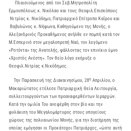
Πλαισιούμενος από τον Σεβ.Μητροπολίτη
Ερμουπόλεως κ. Νικόλαο και τους Θεοφιλ.Επισκόπους
Νιτρίας κ. Νικόδημο, Πατριαρχικό Επίτροπο Καΐρου και
Βαβυλώνος κ. Νήφωνα, Καθηγούμενο της Μονής, ο
Αλεξανδρινός Προκαθήμενος ανήλθε εν πομπή κατά τον
Μ.Εσπερινό στον μεγαλοπρεπή Ναό, τον λεγόμενο
«Ροτόντα» της Ανατολής, ψάλλοντας τον επινίκιο ύμνο
«Χριστός Ανέστη». Τον θείο λόγο εκήρυξε ο
Θεοφιλ.Νιτρίας κ.Νικόδημος.
η
Την Παρασκευή της Διακαινησίμου, 28
Απριλίου, ο
Μακαριώτατος ετέλεσε Πατριαρχική Θεία Λειτουργία,
συλλειτουργούντων των προαναφερθέντων Ιεραρχών.
Κατά την ομιλία Του ανεφέρθη στον βίο και την
φυλάκιση του Μεγαλομάρτυρος στους υπογείους
χώρους της πολυαιωνίου Μονής, για την διατήρηση της
οποίας εμόγησαν οι Προκάτοχοι Πατριάρχες, «ώστε αυτή