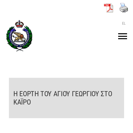
Μετάβαση
στο
περιεχόμενο
EL
Tog
Nav
ΑΡΧΙΚΗ
O ΠΑΤΡΙΑΡΧΗΣ
Η ΕΟΡΤΗ ΤΟΥ ΑΓΙΟΥ ΓΕΩΡΓΙΟΥ ΣΤΟ
ΤΟ ΠΑΤΡΙΑΡΧΕΙΟ
ΚΑΪΡΟ
KEIMENA