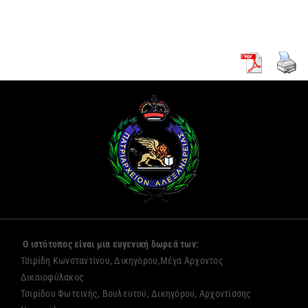
Αλεξανδρείας
μοναζουσών
Ο ιστότοπος είναι μια ευγενική δωρεά των:
Τσιρίδη Κωνσταντίνου, Δικηγόρου,Μέγα Άρχοντος
Δικαιοφύλακος
Τσιρίδου Φωτεινής, Βουλευτού, Δικηγόρου, Αρχοντίσσης