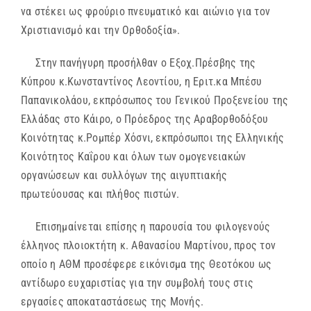
να στέκει ως φρούριο πνευματικό και αιώνιο για τον
Χριστιανισμό και την Ορθοδοξία».
Στην πανήγυρη προσήλθαν ο Εξοχ.Πρέσβης της
Κύπρου κ.Κωνσταντίνος Λεοντίου, η Εριτ.κα Μπέσυ
Παπανικολάου, εκπρόσωπος του Γενικού Προξενείου της
Ελλάδας στο Κάιρο, ο Πρόεδρος της Αραβορθοδόξου
Κοινότητας κ.Ρομπέρ Χόσνι, εκπρόσωποι της Ελληνικής
Κοινότητος Καΐρου και όλων των ομογενειακών
οργανώσεων και συλλόγων της αιγυπτιακής
πρωτεύουσας και πλήθος πιστών.
Επισημαίνεται επίσης η παρουσία του φιλογενούς
έλληνος πλοιοκτήτη κ. Αθανασίου Μαρτίνου, προς τον
οποίο η ΑΘΜ προσέφερε εικόνισμα της Θεοτόκου ως
αντίδωρο ευχαριστίας για την συμβολή τους στις
εργασίες αποκαταστάσεως της Μονής.