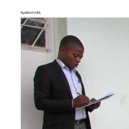
Ιεραποστολή
Προβολή
μεγαλύτερης
εικόνας