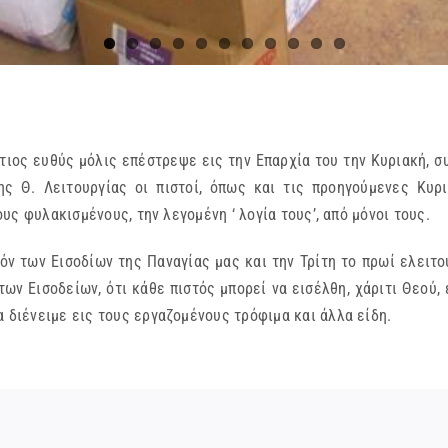
ιος ευθύς μόλις επέστρεψε εις την Επαρχία του την Κυριακή, σ
ης Θ. Λειτουργίας οι πιστοί, όπως και τις προηγούμενες Κυρ
ους φυλακισμένους, την λεγομένη ‘ λογία τους’, από μόνοι τους.
όν των Εισοδίων της Παναγίας μας και την Τρίτη το πρωί ελειτ
ν Εισοδείων, ότι κάθε πιστός μπορεί να εισέλθη, χάριτι Θεού, 
α διένειμε εις τους εργαζομένους τρόφιμα και άλλα είδη.