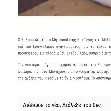
Ο Σεβασμιώτατος ο Μητροπολίτης Κατάνγας κ.κ. Μελέτ
επί του Ευαγγελικού αναγνώσματος. Eις το τέλος τ
προσέφεραν εις είδος, ρύζι, αλεύρι, λάδι, όσπρια διά τ
Την Δευτέρα απόγευμα, εχοροστάτησε εις τον Εσπεριν
ωμίλησε εις τους Μοναχούς δια το νόημα της εορτής τω
της αγάπης του Θεού με τα άγια Μυστήρια. Το απόγευμ
Διάδωσε το νέο, Διάλεξε που θες