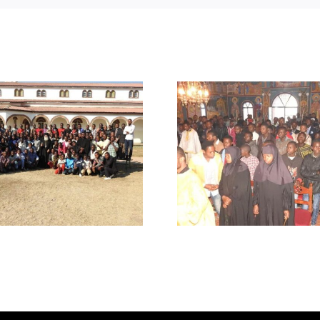
Χειροτονή
Συνεχίζεται η
πρώτος ιερεύ
περίοδος του
επαρχία Σα
Σεμιναρίου στην Ι.Μ.
της Μητρο
Κατάνγκας
Κανάγκ