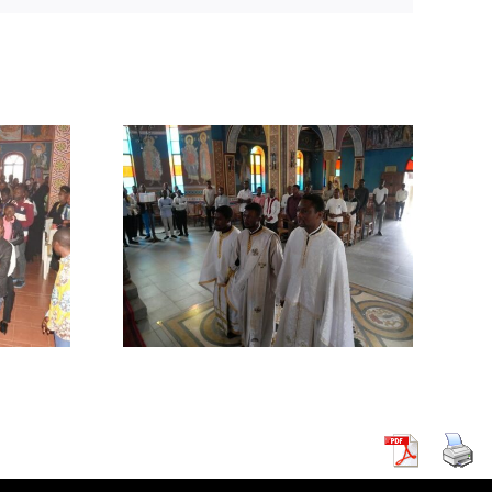
θηκε ο
ς για την
γκουρού
πόλεως
ας.