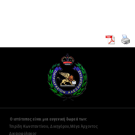
Πρόξενο
νέων
Αλεξανδρείας
μοναζουσών
Ο ιστότοπος είναι μια ευγενική δωρεά των:
Τσιρίδη Κωνσταντίνου, Δικηγόρου,Μέγα Άρχοντος
Δικαιοφύλακος