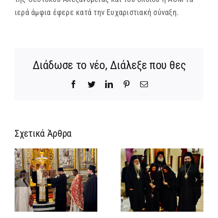
ιερά άμφια έφερε κατά την Ευχαριστιακή σύναξη.
Διάδωσε το νέο, Διάλεξε που θες
Facebook
Twitter
LinkedIn
Pinterest
Email
Σχετικά Άρθρα
Ίδρυση
Νέος
α
Γυναικείας
Αρχιμανδρίτη
:
Ιεράς
και
ή
Πατριαρχικής
Πατριαρχική
α
Μονής και
Τιμή στον
μοναχική
Γενικό
κουρά δύο