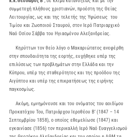
κ.κ.Θεόδωρος Β
΄, σε κλίμα κατανύξεως και με την
συμμετοχή πλήθους χριστιανών, προέστη της Θείας
Λειτουργίας, ως και της τελετής της Υψώσεως του
Τιμίου και Ζωοποιού Σταυρού, στον Ιερό Πατριαρχικό
Ναό Οσίου Σάββα του Ηγιασμένου Αλεξανδρείας.
Κηρύττων τον θείο λόγο ο Μακαριώτατος ανεφέρθη
στην σπουδαιότητα της εορτής, ευχήθηκε υπέρ της
επιλύσεως των προβλημάτων στην Ελλάδα και την
Κύπρου, υπέρ της σταθερότητος και της προόδου της
Αιγύπτου και υπέρ της επικρατήσεως της ειρήνης
παγκοσμίως.
Ακόμη, εμνημόνευσε και του ονόματος του αοιδίμου
Προκατόχου Του, Πατριάρχου Ιεροθέου Β’ (1847 – 14
Σεπτεμβρίου 1858), ο οποίος εθεμελίωσε (1847) και
εγκαινίασε (1856) τον περικαλλή Ιερό Ναό Ευαγγελισμού
της Θεοτόκου Αλεξανδρείας και του οποίου η ΑΘΜ τα