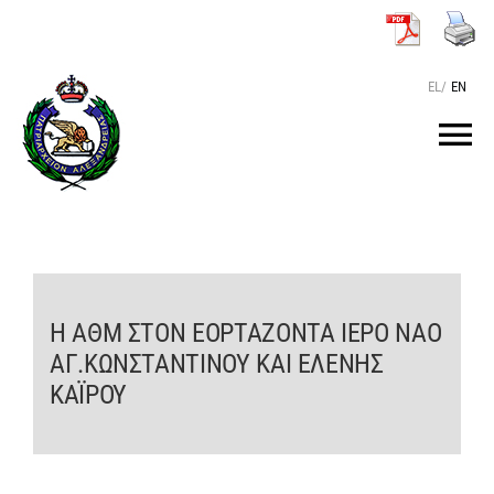
Μετάβαση
στο
περιεχόμενο
EL
/
EN
Tog
Nav
ΑΡΧΙΚΗ
O ΠΑΤΡΙΑΡΧΗΣ
Η ΑΘΜ ΣΤΟΝ ΕΟΡΤΑΖΟΝΤΑ ΙΕΡΟ ΝΑΟ
ΑΓ.ΚΩΝΣΤΑΝΤΙΝΟΥ ΚΑΙ ΕΛΕΝΗΣ
ΤΟ ΠΑΤΡΙΑΡΧΕΙΟ
ΚΑΪΡΟΥ
KEIMENA