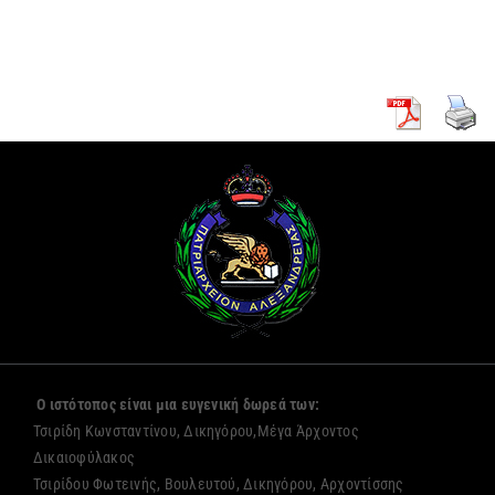
Αλεξανδρείας
μοναζουσών
Ο ιστότοπος είναι μια ευγενική δωρεά των:
Τσιρίδη Κωνσταντίνου, Δικηγόρου,Μέγα Άρχοντος
Δικαιοφύλακος
Τσιρίδου Φωτεινής, Βουλευτού, Δικηγόρου, Αρχοντίσσης