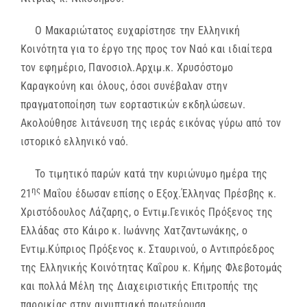
Ο Μακαριώτατος ευχαρίστησε την Ελληνική
Κοινότητα για το έργο της προς τον Ναό και ιδιαίτερα
τον εφημέριο, Πανοσιολ.Αρχιμ.κ. Χρυσόστομο
Καραγκούνη και όλους, όσοι συνέβαλαν στην
πραγματοποίηση των εορταστικών εκδηλώσεων.
Ακολούθησε λιτάνευση της ιεράς εικόνας γύρω από τον
ιστορικό ελληνικό ναό.
Το τιμητικό παρών κατά την κυριώνυμο ημέρα της
ης
21
Μαΐου έδωσαν επίσης ο Εξοχ.Έλληνας Πρέσβης κ.
Χριστόδουλος Λάζαρης, ο Εντιμ.Γενικός Πρόξενος της
Ελλάδας στο Κάιρο κ. Ιωάννης Χατζαντωνάκης, ο
Εντιμ.Κύπριος Πρόξενος κ. Σταυρινού, ο Αντιπρόεδρος
της Ελληνικής Κοινότητας Καΐρου κ. Κήμης Φλεβοτομάς
και πολλά Μέλη της Διαχειριστικής Επιτροπής της
παροικίας στην αιγυπτιακή πρωτεύουσα.