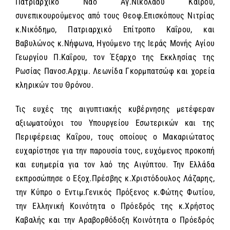
Πατριαρχικό Ναό Αγ.Νικολάου Καΐρου,
συνεπικουρούμενος από τους Θεοφ.Επισκόπους Νιτρίας
κ.Νικόδημο, Πατριαρχικό Επίτροπο Καΐρου, και
Βαβυλώνος κ.Νήφωνα, Ηγούμενο της Ιεράς Μονής Αγίου
Γεωργίου Π.Καΐρου, τον Έξαρχο της Εκκλησίας της
Ρωσίας Πανοσ.Αρχιμ. Λεωνίδα Γκορμπατσώφ και χορεία
κληρικών του Θρόνου.
Τις ευχές της αιγυπτιακής κυβέρνησης μετέφεραν
αξιωματούχοι του Υπουργείου Εσωτερικών και της
Περιφέρειας Καΐρου, τους οποίους ο Μακαριώτατος
ευχαρίστησε για την παρουσία τους, ευχόμενος προκοπή
και ευημερία για τον λαό της Αιγύπτου. Την Ελλάδα
εκπροσώπησε ο Εξοχ.Πρέσβης κ.Χριστόδουλος Λάζαρης,
την Κύπρο ο Εντιμ.Γενικός Πρόξενος κ.Φώτης Φωτίου,
την Ελληνική Κοινότητα ο Πρόεδρός της κ.Χρήστος
Καβαλής και την Αραβορθόδοξη Κοινότητα ο Πρόεδρός