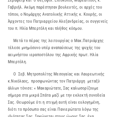
Σεραφείμ και ο Θεςοφιλ. Επίσκοπος Μαρεώτιδος κ.
Γαβριήλ. Ακόμη παρέστησαν βουλευτές, οι αρχές του
τόπου, ο Νομάρχης Ανατολικής Αττικής κ. Κουρής, οι
Άρχοντες του Πατριαρχείου Αλεξανδρείας, οι συγγενείς
του π. Ηλία Μπερτόλη και πλήθος κόσμου.
Μετά το πέρας της λειτουργίας ο Μακ.Πατριάρχης
τέλεσε μνημόσυνο υπέρ αναπαύσεως της ψυχής του
αειμνήστου ιεραποστόλου της Αφρικής πρωτ. Ηλία
Μπερτόλη.
Ο Σεβ. Μητροπολίτης Μεσογαίας και Λαυρεωτικής
κ.Νικόλαος, προσφωνώντας τον Πατριάρχη μεταξύ
άλλων τόνισε: « Μακαριώτατε, Σας καλωσορίζουμε
σήμερα στα μικρά Σπάτα μαζί με την εκλεκτή συνοδεία
Σας. Θεωρούμε ότι η στιγμή αυτή είναι ευλογημένη,
διότι το πρόσωπο σας είναι Πανιερώτατο λόγω της
ιδιότητας Σας. Σηκώνεται στους ώμους Σας, ένα