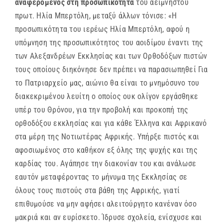
αναφερόμενος στη προσωπικότητα
του αειμνήστου
πρωτ. Ηλία Μπερτόλη, μεταξύ άλλων τόνισε: «Η
προσωπικότητα του ιερέως Ηλία Μπερτόλη, αφού η
υπόμνηση της προσωπικότητος του αοιδίμου έναντι της
των Αλεξανδρέων Εκκλησίας και των Ορθοδόξων πιστών
τους οποίους διηκόνησε δεν πρέπει να παρασιωπηθεί Για
το Πατριαρχείο μας, αιώνιο θα είναι το μνημόσυνο του
διακεκριμένου λευίτη ο οποίος ουκ ολίγον εργάσθηκε
υπέρ του Θρόνου, για την προβολή και προκοπή της
ορθοδόξου εκκλησίας και για κάθε Έλληνα και Αφρικανό
στα μέρη της Νοτιωτέρας Αφρικής. Υπήρξε πιστός και
αφοσιωμένος στο καθήκον εξ όλης της ψυχής και της
καρδίας του. Αγάπησε την διακονίαν του και ανάλωσε
εαυτόν μεταφέροντας το μήνυμα της Εκκλησίας σε
όλους τους πιστούς στα βάθη της Αφρικής, γιατί
επιθυμούσε να μην αφήσει αλειτούργητο κανέναν όσο
μακριά και αν ευρίσκετο. Ίδρυσε σχολεία, ενίσχυσε και