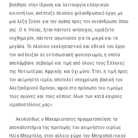
βοήθησε στην ίδρυση και λειτουργία ελληνικών
κοινοτήτων, ανέπτυξε πλούσιο φιλανθρωπικό έργο, με
μια λέξη ζούσε για την αγάπη προς τον συνάνθρωπο όπου
γης .Ο π. Ηλίας, ήταν πάντοτε ανήσυχος, εργάζετο
νυχθημερόν, πάντοτε αγωνιούσε για τα μικρά και τα
μεγάλα. Το πλούσιο εκκλησιαστικό και εθνικό του έργο
τον ανέδειξαν σε εντυπωσιακή φυσιογνωμία, η οποία
απολάμβανε σεβασμό και τιμή από όλους τους Έλληνες
της Νοτιωτέρας Αφρικής και όχι μόνο. Έτσι, η τιμή προς
τον αείμνηστο ιερέα, αποτελεί υποχρέωση βασική του
Αλεξανδρινού Θρόνου, αφού στο πρόσωπο του τιμούμε
τους αγώνες και τους κόπους όλων των κατά καιρούς
ιεραποστόλους μας».
Ακολούθως ο Μακαριώτατος πραγματοποίησε τα
αποκαλυπτήρια της προτομής του αειμνήστου ιερέως
Ηλία Μπερτόλη, στον αύλειο χώρο του Μητροπολιτικού