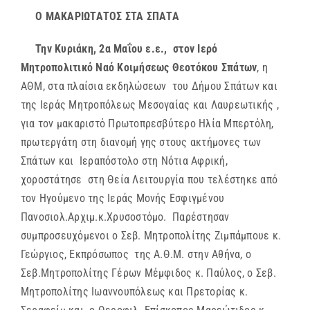
Ο ΜΑΚΑΡΙΩΤΑΤΟΣ ΣΤΑ ΣΠΑΤΑ
Την Κυριάκη, 2α Μαΐου ε.ε., στον Ιερό
Μητροπολιτικό Ναό Κοιμήσεως Θεοτόκου Σπάτων
, η
ΑΘΜ, στα πλαίσια εκδηλώσεων του Δήμου Σπάτων και
της Ιεράς Μητροπόλεως Μεσογαίας και Λαυρεωτικής ,
για τον μακαριστό Πρωτοπρεσβύτερο Ηλία Μπερτόλη,
πρωτεργάτη στη διανομή γης στους ακτήμονες των
Σπάτων και Ιεραπόστολο στη Νότια Αφρική,
χοροστάτησε στη Θεία Λειτουργία που τελέστηκε από
τον Ηγούμενο της Ιεράς Μονής Εσφιγμένου
Πανοσιολ.Αρχιμ.κ.Χρυσοστόμο. Παρέστησαν
συμπροσευχόμενοι ο Σεβ. Μητροπολίτης Ζιμπάμπουε κ.
Γεώργιος, Εκπρόσωπος της Α.Θ.Μ. στην Αθήνα, ο
Σεβ.Μητροπολίτης Γέρων Μέμφιδος κ. Παύλος, ο Σεβ.
Μητροπολίτης Ιωαννουπόλεως και Πρετορίας κ.