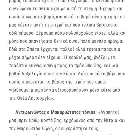
βάρος το οποίο έχετε, το αξιολογούμε, το εκτιμούμε και
ευγνώμονα το αντικρίζουμε αυτή τη στιγμή. Έχουμε και
εμείς όμως κάτι βαρύ, και αυτό το βαρύ είναι η τιμή που
μας κάνετε αυτή τη στιγμή και που τελικά βρίσκεστε
εδώ σήμερα. Ξέρουμε πόσο πολυάσχολος είστε, αλλά και
μόνο που απαντήσατε θετικά είναι πολύ μεγάλο πράγμα.
Εδώ στα Σπάτα έρχονται πολλοί αλλά τέτοια παρουσία
μέχρι σήμερα δεν είχαμε . Η καρδιά μας, βγάζει μια
τεράστια ευγνωμοσύνη προς το πρόσωπο Σας, και μια
βαθιά δοξολογία προς τον Κύριο. Διότι αυτά τα βάρη που
εσείς σηκώνεται, το βάρος της τιμής που εμείς
νιώθουμε, μπορούν να εξισορροπήσουν μόνο κάτω από
την Θεία Λειτουργία».
Αντιφωνώντας ο Μακαριώτατος τόνισε
: «Αγαπητοί
μου, πριν έρθω κοντά Σας, ερχόμενος από την Νιτρία και
την Μαρεώτιδα λίμνη, αφουγκράστηκα τους