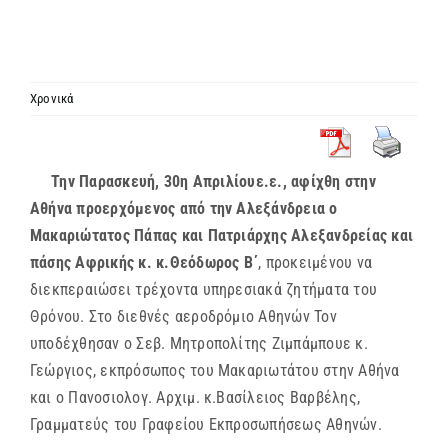
ΙΕΡΑΡΧΙΑ
ΜΗΤΡΟΠΟΛΕΙΣ & ΕΠΙΣΚΟΠΕΣ
Χρονικά
MEDIA
Την Παρασκευή, 30η Απριλίουε.ε., αφίχθη στην
Αθήνα προερχόμενος από την Αλεξάνδρεια ο
ΕΝΗΜΕΡΩΣΗ
Μακαριώτατος Πάπας και Πατριάρχης Αλεξανδρείας και
πάσης Αφρικής κ. κ.Θεόδωρος Β΄
, προκειμένου να
ΣΥΝΔΕΣΕΙΣ
διεκπεραιώσει τρέχοντα υπηρεσιακά ζητήματα του
Θρόνου. Στο διεθνές αεροδρόμιο Αθηνών Τον
υποδέχθησαν ο Σεβ. Μητροπολίτης Ζιμπάμπουε κ.
Γεώργιος, εκπρόσωπος του Μακαριωτάτου στην Αθήνα
και ο Πανοσιολογ. Αρχιμ. κ.Βασίλειος Βαρβέλης,
Γραμματεύς του Γραφείου Εκπροσωπήσεως Αθηνών.