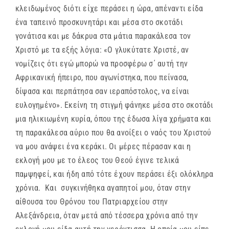
κλειδωμένος διότι είχε περάσει η ώρα, απέναντι είδα
ένα ταπεινό προσκυνητάρι και μέσα στο σκοτάδι
γονάτισα και με δάκρυα στα μάτια παρακάλεσα τον
Χριστό με τα εξής λόγια: «Ο γλυκύτατε Χριστέ, αν
νομίζεις ότι εγώ μπορώ να προσφέρω σ΄ αυτή την
Αφρικανική ήπειρο, που αγωνίστηκα, που πείνασα,
δίψασα και περπάτησα σαν ιεραπόστολος, να είναι
ευλογημένο». Εκείνη τη στιγμή φάνηκε μέσα στο σκοτάδι
μια ηλικιωμένη κυρία, όπου της έδωσα λίγα χρήματα και
τη παρακάλεσα αύριο που θα ανοίξει ο ναός του Χριστού
να μου ανάψει ένα κεράκι. Οι μέρες πέρασαν και η
εκλογή μου με το έλεος του Θεού έγινε τελικά
παμψηφεί, και ήδη από τότε έχουν περάσει έξι ολόκληρα
χρόνια. Και συγκινήθηκα αγαπητοί μου, όταν στην
αίθουσα του Θρόνου του Πατριαρχείου στην
Αλεξάνδρεια, όταν μετά από τέσσερα χρόνια από την