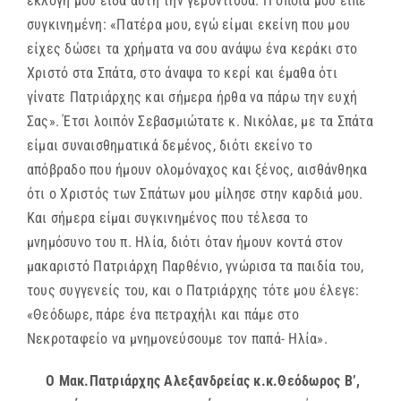
εκλογή μου είδα αυτή την γερόντισσα. Η οποία μου είπε
συγκινημένη: «Πατέρα μου, εγώ είμαι εκείνη που μου
είχες δώσει τα χρήματα να σου ανάψω ένα κεράκι στο
Χριστό στα Σπάτα, στο άναψα το κερί και έμαθα ότι
γίνατε Πατριάρχης και σήμερα ήρθα να πάρω την ευχή
Σας». Έτσι λοιπόν Σεβασμιώτατε κ. Νικόλαε, με τα Σπάτα
είμαι συναισθηματικά δεμένος, διότι εκείνο το
απόβραδο που ήμουν ολομόναχος και ξένος, αισθάνθηκα
ότι ο Χριστός των Σπάτων μου μίλησε στην καρδιά μου.
Και σήμερα είμαι συγκινημένος που τέλεσα το
μνημόσυνο του π. Ηλία, διότι όταν ήμουν κοντά στον
μακαριστό Πατριάρχη Παρθένιο, γνώρισα τα παιδία του,
τους συγγενείς του, και ο Πατριάρχης τότε μου έλεγε:
«Θεόδωρε, πάρε ένα πετραχήλι και πάμε στο
Νεκροταφείο να μνημονεύσουμε τον παπά- Ηλία».
Ο Μακ.Πατριάρχης Αλεξανδρείας κ.κ.Θεόδωρος Β’,