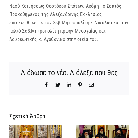
Ναού Κοιμήσεως Θεοτόκου Σπάτων. Ακόμη ο Σεπτός
Προκαθήμενος της Αλεξανδρινής Εκκλησίας
επισκέφθηκε με τον Σεβ.Μητροπολίτη κ.Νικόλαο και τον
πολιό Σεβ.Μητροπολίτη πρώην Μεσογαίας και
Λαυρεωτικής κ. Αγαθόνικο στην οικία του.
Διάδωσε το νέο, Διάλεξε που θες
Facebook
Twitter
LinkedIn
Pinterest
Email
Σχετικά Άρθρα
Ίδρυση
Νέος
α
Γυναικείας
Αρχιμανδρίτη
:
Ιεράς