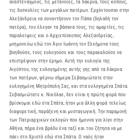
αναστεναγμούς, τις μετάνοιες, τα δάκρυα, τους κόπους,
τις δυσκολίες των μεγάλων πατέρων. Ερχόντουσαν στην
Αλεξάνδρεια να συναντήσουν τον Πάπα (δηλαδή τον
πατέρα), του έλεγαν τα βάσανα τους, τις αμαρτίες, τις
παραλείψεις και ο Αρχιεπίσκοπος Αλεξανδρείας,
μνημονεύω εδώ τον Άγιο Ιωάννη τον Ελεήμονα τους
βοηθούσε, τους ευλογούσε και τους παρακαλούσε να
επιστρέψουν στην έρημο. Αυτή την ευλογία της
Αιγύπτου, της ευλογημένης αυτής γης από τα δάκρυα
των πατέρων, φέρνω σήμερα Σεβασμιώτατε στην
ευλογημένη Μητρόπολη Σας, και στα ευλογημένα Σπάτα.
Σεβασμιώτατε κ. Νικόλαε, δεν είναι η πρώτη φορά που
βρίσκομαι εδώ στα Σπάτα, ήταν μια άλλη φορά τελείως
διαφορετική, παράξενη και μυσταγωγική. Την παραμονή
των Πατριαρχικών εκλογών που ήμουνα για λίγο στην
Αθήνα, πήρα ένα βράδυ ένα ταξί και του ζήτησα να με
πάει στο Χριστό εδώ στα Σπάτα. Ο ναός ήταν