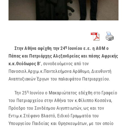
η
Στην Αθήνα αφίχθη την 24
Ιουνίου ε.ε. η ΑΘΜ ο
Πάπας και Πατριάρχης Αλςξανδρείας και πάσης Αφρικής
κ.κ.Θεόδωρος Β’
, συνοδευόμενος από τον
Πανοσιολ.Αρχιμ.κ.Παντελεήμονα Αράθυμο, Διευθυντή
Αναπτυξιακών Έργων του παλαιφάτου Πατριαρχείου.
η
Την 25
Ιουνίου ο Μακαριώτατος εδέχθη στο Γραφείο
του Πατριαρχείου στην Αθήνα τον κ.Φίλιππο Κοσσένα,
Πρόεδρο του Συνδέσμου Αιγυπτιωτών, ως και τον
Εντιμ.κ.Στέφανο Βλαστό, Ειδικό Γραμματέα του
Υπουργείου Παιδείας και Θρησκευμάτων, με τον οποίο