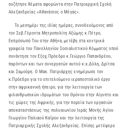
συζήτησε θέματα αφορώντα στην Πατριαρχική Σχολή
Αλεξανδρείας «Αθανάσιος ο Μέγας».
Το μεσημέρι της ιδίας ημέρας, συνοδευόμενος από
τον Σεβ.Γέροντα Μητροπολίτη Αξώμης κ.Πέτρο,
Εκπρόσωπό Του στην Αθήνα, μετέβη στα κεντρικά
γραφεία του Πανελληνίου Σοσιαλιστικού Κόμματος οπού
συνάντησε τον Εξοχ.Πρόεδρο κ.Γεώργιο Παπανδρέου,
παρόντων και των συνεργατών αυτού κ.κ.Δόλη, Δρίτσα
και Σαμούρη. Ο Μακ. Πατριάρχης ενημέρωσε τον
κ.Πρόεδρο για το επιτελούμενο ιεραποστολικό έργο
στην αφρικανική ήπειρο, για την λειτουργία των
φιλανθρωπικών ιδρυμάτων του Θρόνου στην Αίγυπτο και
τις χώρες της Αφρικής, για την πορεία των εργασιών
αποκαταστάσεως της πολυαιωνίου Ιεράς Μονής Αγίου
Γεωργίου Παλιαού Καΐρου και την λειτουργία της
Πατριαρχικής Σχολής Αλεξανδρείας. Επίσης μετέφερε