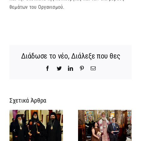
θεμάτων του Οργανισμού.
Διάδωσε το νέο, Διάλεξε που θες
Facebook
Twitter
LinkedIn
Pinterest
Email
Σχετικά Άρθρα
Νέος
Αρχιμανδρίτης
και
Νέος
ς
Πατριαρχική
Μοναχός στο