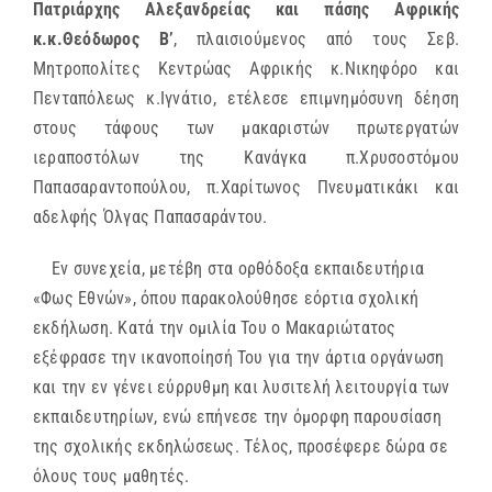
Πατριάρχης Αλεξανδρείας και πάσης Αφρικής
κ.κ.Θεόδωρος Β’
, πλαισιούμενος από τους Σεβ.
Μητροπολίτες Κεντρώας Αφρικής κ.Νικηφόρο και
Πενταπόλεως κ.Ιγνάτιο, ετέλεσε επιμνημόσυνη δέηση
στους τάφους των μακαριστών πρωτεργατών
ιεραποστόλων της Κανάγκα π.Χρυσοστόμου
Παπασαραντοπούλου, π.Χαρίτωνος Πνευματικάκι και
αδελφής Όλγας Παπασαράντου.
Εν συνεχεία, μετέβη στα ορθόδοξα εκπαιδευτήρια
«Φως Εθνών», όπου παρακολούθησε εόρτια σχολική
εκδήλωση. Κατά την ομιλία Του ο Μακαριώτατος
εξέφρασε την ικανοποίησή Του για την άρτια οργάνωση
και την εν γένει εύρρυθμη και λυσιτελή λειτουργία των
εκπαιδευτηρίων, ενώ επήνεσε την όμορφη παρουσίαση
της σχολικής εκδηλώσεως. Τέλος, προσέφερε δώρα σε
όλους τους μαθητές.