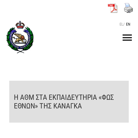
Μετάβαση
στο
περιεχόμενο
EL
/
EN
Tog
Nav
ΑΡΧΙΚΗ
O ΠΑΤΡΙΑΡΧΗΣ
Η ΑΘΜ ΣΤΑ ΕΚΠΑΙΔΕΥΤΗΡΙΑ «ΦΩΣ
ΤΟ ΠΑΤΡΙΑΡΧΕΙΟ
ΕΘΝΩΝ» ΤΗΣ ΚΑΝΑΓΚΑ
KEIMENA