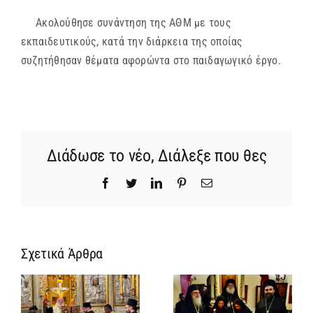
Ακολούθησε συνάντηση της ΑΘΜ με τους
εκπαιδευτικούς, κατά την διάρκεια της οποίας
συζητήθησαν θέματα αφορώντα στο παιδαγωγικό έργο.
Διάδωσε το νέο, Διάλεξε που θες
Facebook
Twitter
LinkedIn
Pinterest
Email
Σχετικά Άρθρα
Ίδρυση
Νέος
α
Γυναικείας
Αρχιμανδρίτη
:
Ιεράς
και