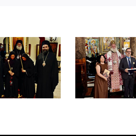
Νέος Αρχιμανδρίτης
Νέος Μονα
και Πατριαρχική Τιμή
Πατριαρ
στον Γενικό Πρόξενο
Αλεξανδ
Αλεξανδρείας