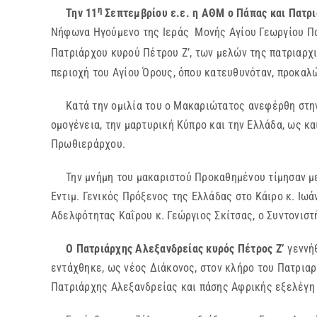
η
Την 11
Σεπτεμβρίου ε.ε. η ΑΘΜ ο Πάπας και Πατρι
Νήφωνα Ηγούμενο της Ιεράς Μονής Αγίου Γεωργίου Πα
Πατριάρχου κυρού Πέτρου Ζ’, των μελών της πατριαρχι
περιοχή του Αγίου Όρους, όπου κατευθυνόταν, προκαλώ
Κατά την ομιλία του ο Μακαριώτατος ανεφέρθη στην ζ
ομογένεια, την μαρτυρική Κύπρο και την Ελλάδα, ως κ
Πρωθιεράρχου.
Την μνήμη του μακαριστού Προκαθημένου τίμησαν με τ
Εντιμ. Γενικός Πρόξενος της Ελλάδας στο Κάιρο κ. Ιω
Αδελφότητας Καΐρου κ. Γεώργιος Σκίτσας, ο Συντονισ
Ο Πατριάρχης Αλεξανδρείας κυρός Πέτρος Ζ’
γεννή
εντάχθηκε, ως νέος Διάκονος, στον κλήρο του Πατρια
Πατριάρχης Αλεξανδρείας και πάσης Αφρικής εξελέγη 