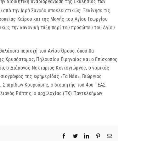
ην διοικητική αναδιοργάνωση της Εκκλησίας των
 από την Ιερά Σύνοδο αποκλειστικώς. Ξεκίνησε τις
ροπείας Καΐρου και της Μονής του Αγίου Γεωργίου
ικώς την κανονική τάξη περί του προσώπου του Αγίου
θαλάσσια περιοχή του Αγίου Όρους, όπου θα
ης Χρυσόστομος, Πηλουσίου Ειρηναίος και ο Επίσκοπος
υ, ο Διάκονος Νεκτάριος Κοντογιώργος, ο νομικός
σιογράφος της εφημερίδας «Τα Νέα», Γεώργιος
 Σπυρίδων Κουρσάρης, ο διοικητής του 4ου ΤΕΑΣ,
λιανός Ράπτης, ο αρχιλοχίας (ΤΧ) Παντελεήμων
Facebook
Twitter
LinkedIn
Pinterest
Email