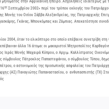
μηνύματος στην Αφρικανική ήπειρο. Ασχοληθείς ιδιαιτέρως με τ
ης
 16
Σεπτεμβρίου 2002» περί του τρόπου εκλογής του Πατριάρχου
της Μονής του Οσίου Σάββα Αλεξανδρείας, της Πατριαρχικής Επιτ
αγασκάρης, Γκάνας, Μπουκόμπας και Ζάμπιας. Απεκατέστησε συνοδ
υ 2004, όταν το ελικόπτερο στο οποίο επέβαινε συνετρίβη στη 
επέβαιναν άλλα 16 άτομα: οι μακαριστοί Μητροπολίτες Καρθαγέν
ος Ιεράς Μονής Μαχαιρά Κύπρου, ο Αρχιμ. Καλλίστρατος Οικονόμο
ός σύμβουλος Πάτροκλος Παπαστεφάνου, ο σύμβουλος Τύπου, δημο
πέτρου, ο αστυνομικός της προσωπικής ασφαλείας του Πατριάρχη,
ρχης (ΑΣ) Παναγιώτης Παπαναστασίου, ο ανθυπασπιστής (ΤΧ) Στυ
γός