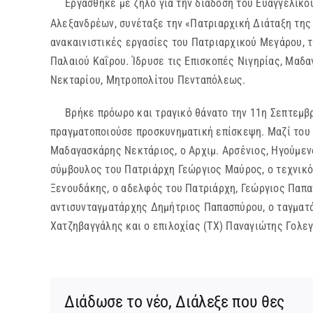
Εργάσθηκε με ζήλο για την διάδοση του Ευαγγελικού 
Αλεξανδρέων, συνέταξε την «Πατριαρχική Διάταξη της
ανακαινιστικές εργασίες του Πατριαρχικού Μεγάρου, 
Παλαιού Καΐρου. Ίδρυσε τις Επισκοπές Νιγηρίας, Μαδ
Νεκταρίου, Μητροπολίτου Πενταπόλεως.
Βρήκε πρόωρο και τραγικό θάνατο την 11η Σεπτεμβρίο
πραγματοποιούσε προσκυνηματική επίσκεψη. Μαζί του 
Μαδαγασκάρης Νεκτάριος, ο Αρχιμ. Αρσένιος, Ηγούμεν
σύμβουλος του Πατριάρχη Γεώργιος Μαύρος, ο τεχνικ
Ξενουδάκης, ο αδελφός του Πατριάρχη, Γεώργιος Παπα
αντισυνταγματάρχης Δημήτριος Παπασπύρου, ο ταγματά
Χατζηβαγγάλης και ο επιλοχίας (ΤΧ) Παναγιώτης Γολε
Διάδωσε το νέο, Διάλεξε που θες