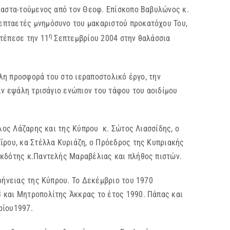
ραστα-τούμενος από τον Θεοφ. Επίσκοπο Βαβυλώνος κ.
επταετές μνημόσυνο του μακαριστού προκατόχου Του,
η
τέπεσε την 11
Σεπτεμβρίου 2004 στην θαλάσσια
λη προσφορά του στο ιεραποστολικό έργο, την
ιν εψάλη τρισάγιο ενώπιον του τάφου του αοιδίμου
ος Λάζαρης και της Κύπρου κ. Σώτος Λιασσίδης, ο
ΐρου, κα Στέλλα Κυριάζη, ο Πρόεδρος της Κυπριακής
 εκδότης κ.Παντελής Μαραβέλιας και πλήθος πιστών.
ρήνειας της Κύπρου. Το Δεκέμβριο του 1970
 και Μητροπολίτης Άκκρας το έτος 1990. Πάπας και
ρίου1997.