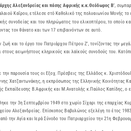
άρχης Αλεξανδρείας και πάσης Αφρικής κ.κ.Θεόδωρος Β’
, συμπα
λαιού Καΐρου, ετέλεσε στό Καθολικό της πολυαιωνίου Μονής το 
κής συνοδείας και του πληρώματος του ελικοπτέρου, το οποίο κα
ντας τον θάνατο και των 17 επιβαινόντων σε αυτό.
ωή και το έργο του Πατριάρχου Πέτρου Ζ’, τονίζοντας την μεγά
αι στους αειμνήστους κληρικούς και λαϊκούς συνοδούς του. Κατόπ
ην παρουσία τους οι Εξοχ. Πρέσβεις της Ελλάδος κ. Χριστόδουλ
άννης Χατζαντωνάκης, η εκπρόσωπος της Ελληνικής Κοινότητας Κα
τής Εκπαίδευσης Β.Αφρικής και Μ.Ανατολής κ.Παύλος Καπίδης, ο
θηκε την 3η Σεπτεμβρίου 1949 στο χωρίο Σίχαρι της επαρχίας Κυ
ρχείου Αλεξανδρείας. Επίσκοπος Βαβυλώνος εξελέγη το έτος 1983
από την Αγία και Ιερά Σύνοδο του Πατριαρχείου την 21η Φεβρουα