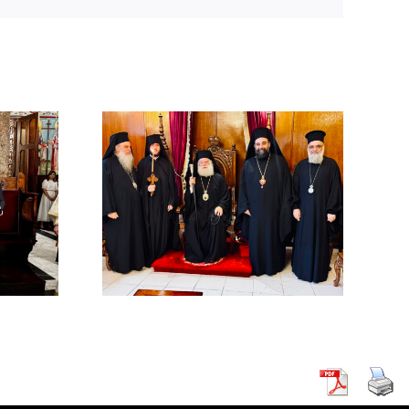
χός στο
χείο
ρείας