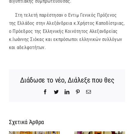
αιγυπτιακής συμπρωτεύουσας.
Στη τελετή παρέστησαν ο Εντιμ Γενικός Πρόξενος
της Ελλάδος στην Αλεξάνδρεια κ.Χρήστος Καποδίστριας,
ο Πρόεδρος της Ελληνικής Κοινότητος Αλεξανδρείας
κ.Ιωάννης Σιόκας και εκπρόσωποι ελληνικών συλλόγων
και αδελφοτήτων.
Διάδωσε το νέο, Διάλεξε που θες
Facebook
Twitter
LinkedIn
Pinterest
Email
Σχετικά Άρθρα
Ίδρυση
Νέος
α
Γυναικείας