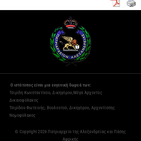
Ο ιστότοπος είναι μια ευγενική δωρεά των:
Τσιρίδη Κωνσταντίνου, Δικηγόρου,Μέγα Άρχοντος
Δικαιοφύλακος
Τσιρίδου Φωτεινής, Βουλευτού, Δικηγόρου, Αρχοντίσσης
Νομοφύλακος
© Copyright 2026 Πατριαρχείο της Αλεξανδρείας και Πάσης
Αφρικής