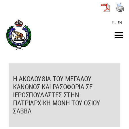
Μετάβαση
στο
περιεχόμενο
EL
/
EN
Tog
Nav
ΑΡΧΙΚΗ
O ΠΑΤΡΙΑΡΧΗΣ
Η ΑΚΟΛΟΥΘΙΑ ΤΟΥ ΜΕΓΑΛΟΥ
ΚΑΝΟΝΟΣ ΚΑΙ ΡΑΣΟΦΟΡΙΑ ΣΕ
ΙΕΡΟΣΠΟΥΔΑΣΤΕΣ ΣΤΗΝ
ΤΟ ΠΑΤΡΙΑΡΧΕΙΟ
ΠΑΤΡΙΑΡΧΙΚΗ ΜΟΝΗ ΤΟΥ ΟΣΙΟΥ
ΣΑΒΒΑ
KEIMENA