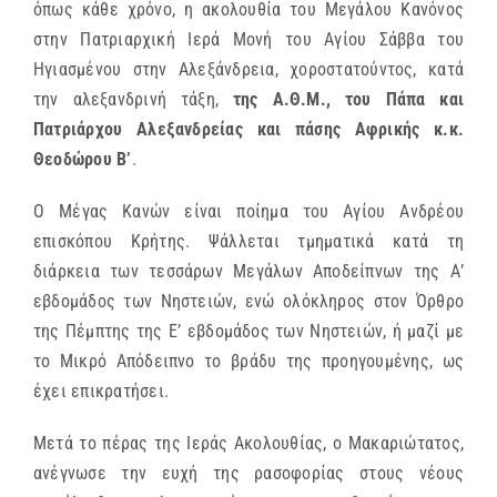
όπως κάθε χρόνο, η ακολουθία του Μεγάλου Κανόνος
στην Πατριαρχική Ιερά Μονή του Αγίου Σάββα του
Ηγιασμένου στην Αλεξάνδρεια, χοροστατούντος, κατά
την αλεξανδρινή τάξη,
της Α.Θ.Μ., του Πάπα και
Πατριάρχου Αλεξανδρείας και πάσης Αφρικής κ.κ.
Θεοδώρου Β’
.
Ο Μέγας Κανών είναι ποίημα του Αγίου Ανδρέου
επισκόπου Κρήτης. Ψάλλεται τμηματικά κατά τη
διάρκεια των τεσσάρων Μεγάλων Αποδείπνων της Α’
εβδομάδος των Νηστειών, ενώ ολόκληρος στον Όρθρο
της Πέμπτης της Ε’ εβδομάδος των Νηστειών, ή μαζί με
το Μικρό Απόδειπνο το βράδυ της προηγουμένης, ως
έχει επικρατήσει.
Μετά το πέρας της Ιεράς Ακολουθίας, ο Μακαριώτατος,
ανέγνωσε την ευχή της ρασοφορίας στους νέους