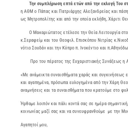
Την συμπλήρωση επτά ετών από την εκλογή Του σ
η ΑΘΜ ο Πάπας και Πατριάρχης Αλεξανδρείας και πάσης
ως Μητροπολίτης και από την οποία εκλήθη, Χάριτι Θε
Ο Μακαριώτατος ετέλεσε την Θεία Λειτουργία στον 
κ.Σεραφείμ και του Θεοφιλ. Επισκόπου Νιτρίας κ.Νικο
νότιο Σουδάν και την Κύπρο π. Ινοκέντιο και π.Αθηνόδ
Προ του πέρατος της Ευχαριστιακής Συνάξεως η ΑΘ
«Με ανάμεικτα συναισθήματα χαράς και συγκινήσεως ε
και αγαπημένα, πρόσωπα ευλογημένα από την Χάρη Θεού
αναμνήσεις και τα συναισθήματα που κρατούμε στο φυλ
Ήρθαμε λοιπόν και πάλι κοντά σας σε ημέρα σημαντική
κοινωνίας μαζί σας και να συνευφρανθούμε με την Μυ
Αγαπητοί μου,