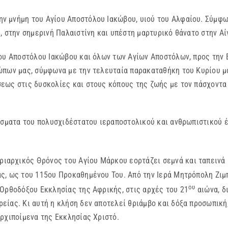
την μνήμη του Αγίου Αποστόλου Ιακώβου, υιού του Αλφαίου. Σύμφ
, στην σημερινή Παλαιστίνη και υπέστη μαρτυρικό θάνατο στην Αί
ου Αποστόλου Ιακώβου και όλων των Αγίων Αποστόλων, προς την Ε
ώπων μας, σύμφωνα με την τελευταία παρακαταθήκη του Κυρίου μ
σεως στις δυσκολίες και στους κόπους της ζωής με τον πάσχοντ
ρίσματα του πολυσχιδέστατου ιεραποστολικού και ανθρωπιστικού 
ριαρχικός Θρόνος του Αγίου Μάρκου εορτάζει σεμνά και ταπεινά 
ς, ως του 115ου Προκαθημένου Του. Από την Ιερά Μητρόπολη Ζι
ου
 Ορθοδόξου Εκκλησίας της Αφρικής, στις αρχές του 21
αιώνα, δ
ίας. Κι αυτή η κλήση δεν αποτελεί θριάμβο και δόξα προσωπική,
 Αρχιποίμενα της Εκκλησίας Χριστό.