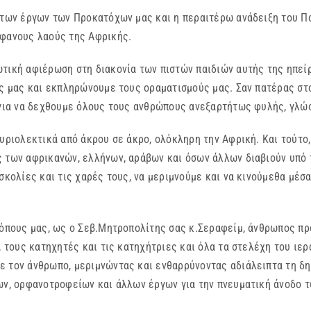
η των έργων των Προκατόχων μας και η περαιτέρω ανάδειξη του Π
ίφανους λαούς της Αφρικής.
τική αφιέρωση στη διακονία των πιστών παιδιών αυτής της ηπείρ
ις μας και εκπληρώνουμε τους οραματισμούς μας. Σαν πατέρας στ
 για να δεχθουμε όλους τους ανθρώπους ανεξαρτήτως φυλής, γλώ
κυριολεκτικά από άκρου σε άκρο, ολόκληρη την Αφρική. Και τούτο
 των αφρικανών, ελλήνων, αράβων και όσων άλλων διαβιούν υπό 
σκολίες και τις χαρές τους, να μεριμνούμε και να κινούμεθα μέσ
κόπους μας, ως ο Σεβ.Μητροπολίτης σας κ.Σεραφείμ, άνθρωπος πρ
, τους κατηχητές και τις κατηχήτριες και όλα τα στελέχη του ιε
ε τον άνθρωπο, μεριμνώντας και ενθαρρύνοντας αδιάλειπτα τη δη
ων, ορφανοτροφείων και άλλων έργων για την πνευματική άνοδο τ