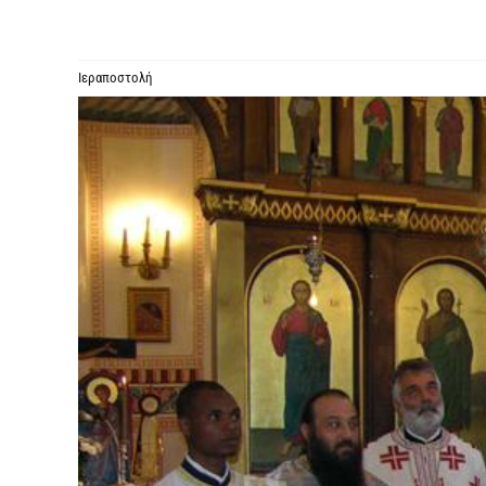
Ιεραποστολή
Προβολή
μεγαλύτερης
εικόνας