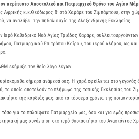
τον περίπυστο Αποστολικό και Πατριαρχικό Θρόνο του Αγίου Μάρ
 Αφρικής κ.κ.Θεόδωρος Β’ στό Χαράρε του Ζιμπάμπουε, στην χώρ
ού, να αναλάβει την πηδαλιουχία της Αλεξανδρινής Εκκλησίας.
Ιερό Καθεδρικό Ναό Αγίας Τριάδος Χαράρε, συλλειτουργούντων 
δήμου, Πατριαρχικού Επιτρόπου Καΐρου, του ιερού κλήρου, ως κα
ωρο.
Μ εκήρυξε τον θείο λόγο λέγων:
υρίσκομεθα σήμερα ανάμεσά σας. Η χαρά οφείλεται στο γεγονός ό
, τα οποία αποτελούν το πλήρωμα της τοπικής Εκκλησίας του Ζιμ
ακτήριο της καρδιάς μας, από τα τέσσερα χρόνια της ποιμαντορί
, τόσο για το παλαίφατο Πατριαρχείο μας, όσο και για εμάς προσ
στηριακή μας συνάντηση στο ιερό θυσιαστήριο του Αναστάντος Χρ