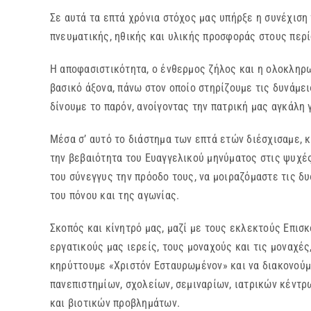
Σε αυτά τα επτά χρόνια στόχος μας υπήρξε η συνέχισ
πνευματικής, ηθικής και υλικής προσφοράς στους περ
Η αποφασιστικότητα, ο ένθερμος ζήλος και η ολοκληρω
βασικό άξονα, πάνω στον οποίο στηρίζουμε τις δυνάμε
δίνουμε το παρόν, ανοίγοντας την πατρική μας αγκάλη
Μέσα σ’ αυτό το διάστημα των επτά ετών διέσχισαμε, 
την βεβαιότητα του Ευαγγελικού μηνύματος στις ψυχές
του σύνεγγυς την πρόοδο τους, να μοιραζόμαστε τις δυ
του πόνου και της αγωνίας.
Σκοπός και κίνητρό μας, μαζί με τους εκλεκτούς Επισ
εργατικούς μας ιερείς, τους μοναχούς και τις μοναχές
κηρύττουμε «Χριστόν Εσταυρωμένον» και να διακονούμ
πανεπιστημίων, σχολείων, σεμιναρίων, ιατρικών κέντρ
και βιοτικών προβλημάτων.