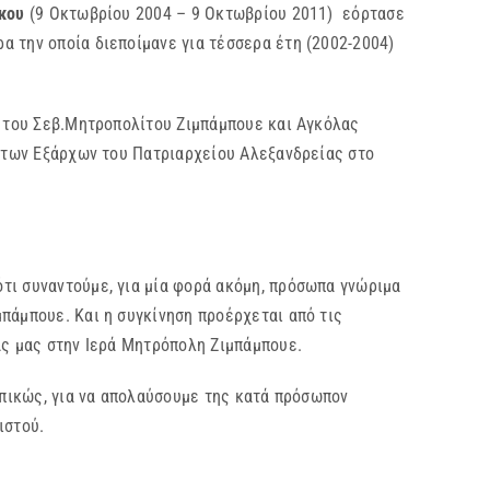
κου
(9 Οκτωβρίου 2004 – 9 Oκτωβρίου 2011) εόρτασε
α την οποία διεποίμανε για τέσσερα έτη (2002-2004)
του Σεβ.Μητροπολίτου Ζιμπάμπουε και Αγκόλας
ι των Εξάρχων του Πατριαρχείου Αλεξανδρείας στο
τι συναντούμε, για μία φορά ακόμη, πρόσωπα γνώριμα
πάμπουε. Και η συγκίνηση προέρχεται από τις
ας μας στην Ιερά Μητρόπολη Ζιμπάμπουε.
ωπικώς, για να απολαύσουμε της κατά πρόσωπον
ιστού.