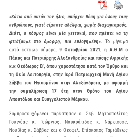
«
Κάτω από αυτόν τον ήλιο, υπάρχει θέση για όλους τους
ανθρώπους, γιατί είμαστε αδέλφια, χωρίς διαχωρισμούς.
Διότι, ο κόσμος είναι μία γειτονιά, που πρέπει να τη
φτιάξουμε πιο όμορφη, πιο ευλογημένη
». Το μήνυμα
αυτό έστειλε σήμερα,
9 Οκτωβρίου 2021, η Α.Θ.Μ ο
Πάπας και Πατριάρχης Αλεξανδρείας και πάσης Αφρικής
κ.κ Θεόδωρος Β', όπου χοροστάτησε κατά τον Όρθρο και
τη Θεία Λειτουργία, στην Ιερά Πατριαρχική Μονή Αγίου
Σάββα του Ηγιασμένου στην Αλεξάνδρεια, με αφορμή
την συμπλήρωση 17 έτη στον Θρόνο του Αγίου
Αποστόλου και Ευαγγελιστού Μάρκου
.
Συμπροσευχόμενοι παρέστησαν οι Σεβ. Μητροπολίτες
Γουινέας κ. Γεώργιος, Ναυκράτιδος κ. Νάρκισσος,
Νουβίας κ. Σάββας και ο Θεοφιλ. Επίσκοπος Ταμιάθεως