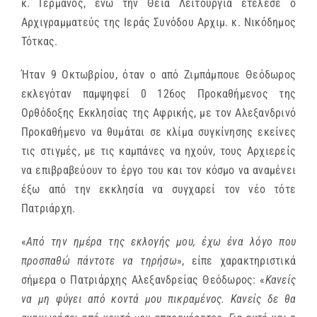
κ. Γερμανός, ενώ την Θεία Λειτουργία ετέλεσε ο
Αρχιγραμματεύς της Ιεράς Συνόδου Αρχιμ. κ. Νικόδημος
Τότκας.
Ήταν 9 Οκτωβρίου, όταν ο από Ζιμπάμπουε Θεόδωρος
εκλεγόταν παμψηφεί 0 126ος Προκαθήμενος της
Ορθόδοξης Εκκλησίας της Αφρικής, με τον Αλεξανδρινό
Προκαθήμενο να θυμάται σε κλίμα συγκίνησης εκείνες
τις στιγμές, με τις καμπάνες να ηχούν, τους Αρχιερείς
να επιβραβεύουν το έργο του και τον κόσμο να αναμένει
έξω από την εκκλησία να συγχαρεί τον νέο τότε
Πατριάρχη.
«
Από την ημέρα της εκλογής μου, έχω ένα λόγο που
προσπαθώ πάντοτε να τηρήσω
», είπε χαρακτηριστικά
σήμερα ο Πατριάρχης Αλεξανδρείας Θεόδωρος: «
Κανείς
να μη φύγει από κοντά μου πικραμένος. Κανείς δε θα