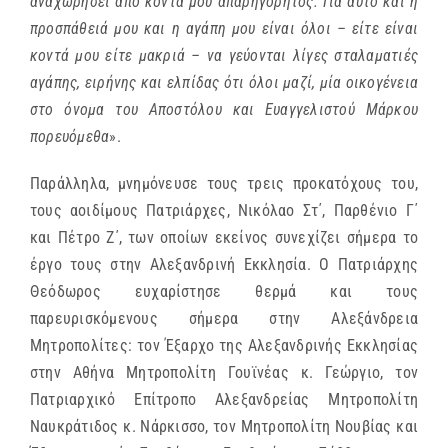
αναχωρήσει από κοντά μου απαρηγόρητος. Για αυτό και η
προσπάθειά μου και η αγάπη μου είναι όλοι – είτε είναι
κοντά μου είτε μακριά – να γεύονται λίγες σταλαματιές
αγάπης, ειρήνης και ελπίδας ότι όλοι μαζί, μία οικογένεια
στο όνομα του Αποστόλου και Ευαγγελιστού Μάρκου
πορευόμεθα
».
Παράλληλα, μνημόνευσε τους τρεις προκατόχους του,
τους αοιδίμους Πατριάρχες, Νικόλαο Στ΄, Παρθένιο Γ΄
και Πέτρο Ζ΄, των οποίων εκείνος συνεχίζει σήμερα το
έργο τους στην Αλεξανδρινή Εκκλησία. Ο Πατριάρχης
Θεόδωρος ευχαρίστησε θερμά και τους
παρευρισκόμενους σήμερα στην Αλεξάνδρεια
Μητροπολίτες: τον Έξαρχο της Αλεξανδρινής Εκκλησίας
στην Αθήνα Μητροπολίτη Γουϊνέας κ. Γεώργιο, τον
Πατριαρχικό Επίτροπο Αλεξανδρείας Μητροπολίτη
Ναυκράτιδος κ. Νάρκισσο, τον Μητροπολίτη Νουβίας και