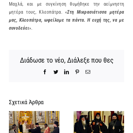
Μαχλά, και με συγκίνηση θυμήθηκε την αείμνηστη
μητέρα τους, Κλεοπάτρα. «
Στη Μικρασιάτισσα μητέρα
μας, Κλεοπάτρα, ωφείλομε τα πάντα. Η ευχή της, να με
συνοδεύει
».
Διάδωσε το νέο, Διάλεξε που θες
Facebook
Twitter
LinkedIn
Pinterest
Email
Σχετικά Άρθρα
Ίδρυση
Νέος
α
Γυναικείας
Αρχιμανδρίτη
:
Ιεράς
και
ή
Πατριαρχικής
Πατριαρχική