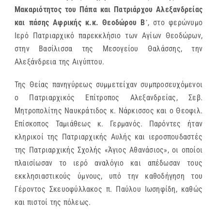
Μακαριότητος του Πάπα και Πατριάρχου Αλεξανδρείας
και πάσης Αφρικής κ.κ. Θεοδώρου Β᾿
, στο φερώνυμο
Ιερό Πατριαρχικό παρεκκλήσιο των Αγίων Θεοδώρων,
στην Βασίλισσα της Μεσογείου Θαλάσσης, την
Αλεξάνδρεια της Αιγύπτου.
Της Θείας πανηγύρεως συμμετείχαν συμπροσευχόμενοι
ο Πατριαρχικός Επίτροπος Αλεξανδρείας, Σεβ.
Μητροπολίτης Ναυκράτιδος κ. Νάρκισσος και ο Θεοφιλ.
Επίσκοπος Ταμιάθεως κ. Γερμανός. Παρόντες ήταν
κληρικοί της Πατριαρχικής Αυλής και ιεροσπουδαστές
της Πατριαρχικής Σχολής «Άγιος Αθανάσιος», οι οποίοι
πλαισίωσαν το ιερό αναλόγιο και απέδωσαν τους
εκκλησιαστικούς ύμνους, υπό την καθοδήγηση του
Γέροντος Σκευοφύλλακος π. Παύλου Ιωσηφίδη, καθώς
και πιστοί της πόλεως.