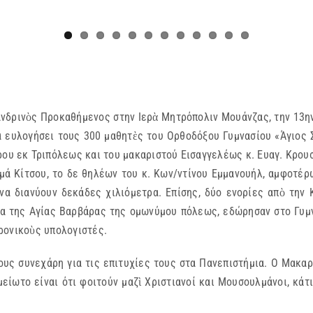
ανδρινὸς Προκαθήμενος στην Ιερὰ Μητρόπολιν Μουάνζας, την 13η
 ευλογήσει τους 300 μαθητὲς του Ορθοδόξου Γυμνασίου «Άγιος Σ
ρου εκ Τριπόλεως και του μακαριστού Εισαγγελέως κ. Ευαγ. Κρου
ά Κίτσου, το δε θηλέων του κ. Κων/ντίνου Εμμανουήλ, αμφοτέρω
 να διανύουν δεκάδες χιλιόμετρα. Επίσης, δύο ενορίες απὸ τη
ία της Αγίας Βαρβάρας της ομωνύμου πόλεως, εδώρησαν στο Γυμν
ρονικοὺς υπολογιστές.
ους συνεχάρη για τις επιτυχίες τους στα Πανεπιστήμια. Ο Μακαρ
είωτο είναι ότι φοιτούν μαζὶ Χριστιανοί και Μουσουλμάνοι, κάτ