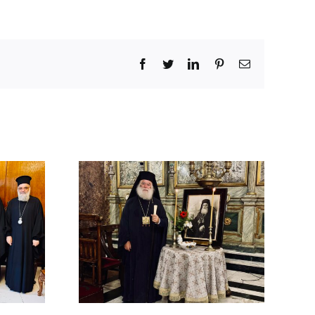
Facebook
Twitter
LinkedIn
Pinterest
Email
ΜΟΣΥΝΟ
ΔΙΜΟΥ
ΡΧΟΥ
ΡΕΙΑΣ
 Β΄ (
ΚΗ )