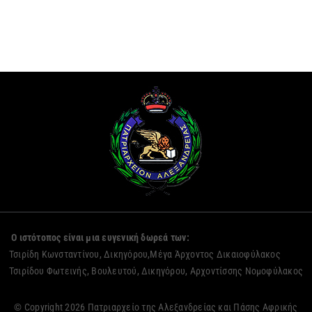
Ο ιστότοπος είναι μια ευγενική δωρεά των:
Τσιρίδη Κωνσταντίνου, Δικηγόρου,Μέγα Άρχοντος Δικαιοφύλακος
Τσιρίδου Φωτεινής, Βουλευτού, Δικηγόρου, Αρχοντίσσης Νομοφύλακος
© Copyright 2026 Πατριαρχείο της Αλεξανδρείας και Πάσης Αφρικής