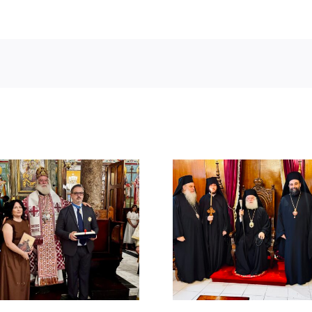
ΙΕΡΟ ΜΝΗ
ΤΟΥ ΑΟΙ
Νέος Μοναχός στο
ΠΑΤΡΙΑ
Πατριαρχείο
ΑΛΕΞΑΝΔ
Αλεξανδρείας
ΜΕΛΕΤΙΟΥ
ΜΕΤΑΞΑ