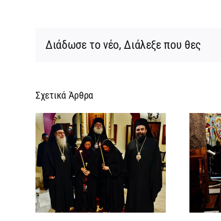
Διάδωσε το νέο, Διάλεξε που θες
Σχετικά Άρθρα
ίας
Νέος Αρχιμανδρίτης
ικής
και Πατριαρχική Τιμή
χική
στον Γενικό Πρόξενο
ων
Αλεξανδρείας