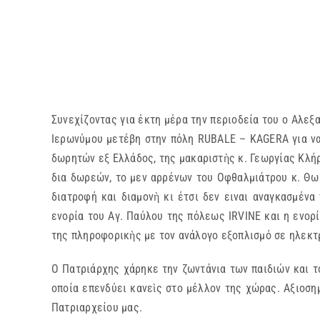
Συνεχίζοντας για έκτη μέρα την περιοδεία του ο Αλεξ
Ιερωνύμου μετέβη στην πόλη RUBALE – KAGERA για να
δωρητών εξ Ελλάδος, της μακαριστὴς κ. Γεωργίας Κλή
δια δωρεών, το μεν αρρένων του Οφθαλμιάτρου κ. Θωμ
διατροφή και διαμονὴ κι έτσι δεν ειναι αναγκασμένα
ενορία του Αγ. Παύλου της πόλεως IRVINE και η ενορ
της πληροφορικὴς με τον ανάλογο εξοπλισμό σε ηλεκτ
Ο Πατριάρχης χάρηκε την ζωντάνια των παιδιών και τ
οποία επενδύει κανεὶς στο μέλλον της χώρας. Αξιοσημ
Πατριαρχείου μας.