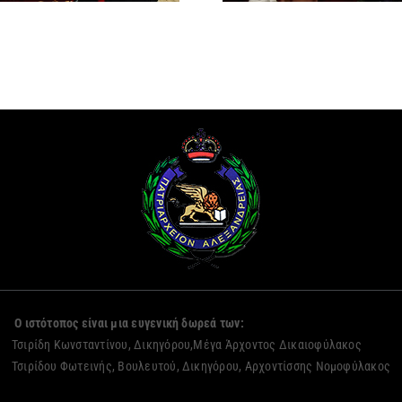
Ο ιστότοπος είναι μια ευγενική δωρεά των:
Τσιρίδη Κωνσταντίνου, Δικηγόρου,Μέγα Άρχοντος Δικαιοφύλακος
Τσιρίδου Φωτεινής, Βουλευτού, Δικηγόρου, Αρχοντίσσης Νομοφύλακος