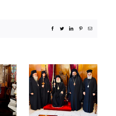
Facebook
Twitter
LinkedIn
Pinterest
Email
χός στο
χείο
ρείας