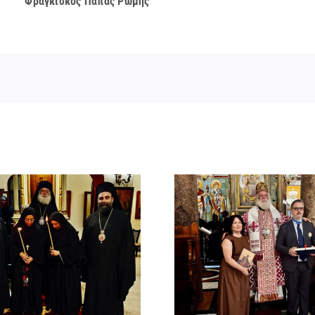
ας Ρώμης
Νέος Αρχιμανδρίτης
Νέος Μονα
και Πατριαρχική Τιμή
Πατριαρ
στον Γενικό Πρόξενο
Αλεξανδ
Αλεξανδρείας