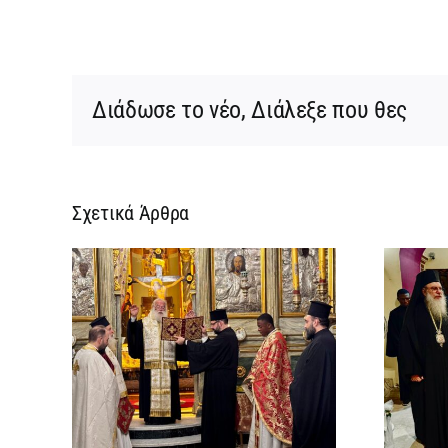
Φραγκίσκος Πάπ
Διάδωσε το νέο, Διάλεξε που θες
Σχετικά Άρθρα
ρεια
Ίδρυση Γυναικείας
:
Ιεράς Πατριαρχικής
ή
Μονής και μοναχική
την
κουρά δύο νέων
ων
μοναζουσών