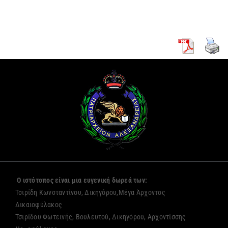
Αλεξανδρείας
μοναζουσών
Ο ιστότοπος είναι μια ευγενική δωρεά των:
Τσιρίδη Κωνσταντίνου, Δικηγόρου,Μέγα Άρχοντος
Δικαιοφύλακος
Τσιρίδου Φωτεινής, Βουλευτού, Δικηγόρου, Αρχοντίσσης