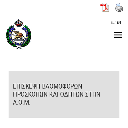
Μετάβαση
στο
περιεχόμενο
EL
/
EN
Tog
Nav
ΑΡΧΙΚΗ
O ΠΑΤΡΙΑΡΧΗΣ
ΕΠΙΣΚΕΨΗ ΒΑΘΜΟΦΟΡΩΝ
ΠΡΟΣΚΟΠΩΝ ΚΑΙ ΟΔΗΓΩΝ ΣΤΗΝ
ΤΟ ΠΑΤΡΙΑΡΧΕΙΟ
Α.Θ.Μ.
KEIMENA