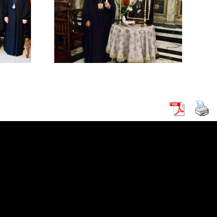
ΔΙΜΟΥ
ΡΧΟΥ
ΡΕΙΑΣ
 Β΄ (
ΚΗ )