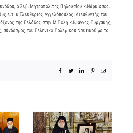
υνόδου, ο Σεβ. Μητροπολίτης Πηλουσίου κ.Νάρκισσος,
υς ε.τ. κ.Ελευθέριος Αγγελόπουλος, Διευθυντής του
ρόξενος της Ελλάδος στην Μ.Πόλη κ.Ιωάννης Πυργάκης,
ς, σύνδεσμος του Ελληνικό Πολεμικού Ναυτικού με το
Facebook
Twitter
LinkedIn
Pinterest
Email
ΜΟΣΥΝΟ