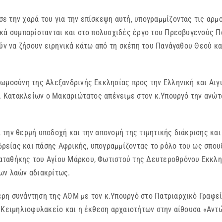
 την χαρά του για την επίσκεψη αυτή, υπογραμμίζοντας τις αρμο
ικά συμπαρίστανται και στο πολυσχιδές έργο του Πρεσβυγενούς Π
ούν να ζήσουν ειρηνικά κάτω από τη σκέπη του Πανάγαθου Θεού κ
ωμοσύνη της Αλεξανδρινής Εκκλησίας προς την Ελληνική και Αιγυ
ς. Κατακλείων ο Μακαριώτατος απένειμε στον κ.Υπουργό την ανώτ
την θερμή υποδοχή και την απονομή της τιμητικής διάκρισης και
είας και πάσης Αφρικής, υπογραμμίζοντας το ρόλο του ως σπουδ
αταθήκης του Αγίου Μάρκου, Φωτιστού της Δευτεροθρόνου Εκκλησ
ων λαών αδιακρίτως.
ρη συνάντηση της ΑΘΜ με τον κ.Υπουργό στο Πατριαρχικό Γραφεί
ο Κειμηλιοφυλακείο και η έκθεση αρχαιοτήτων στην αίθουσα «Αντ