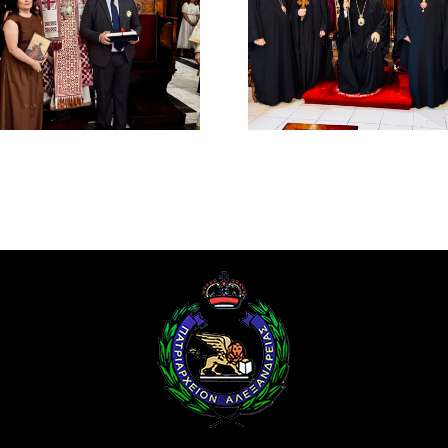
ΤΟΥ ΑΟΙ
Νέος Μοναχός στο
ΠΑΤΡΙΑ
Πατριαρχείο
ΑΛΕΞΑΝΔ
Αλεξανδρείας
ΜΕΛΕΤΙΟΥ
ΜΕΤΑΞΑ