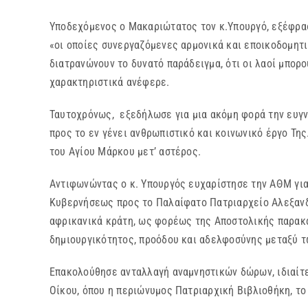
Υποδεχόμενος ο Μακαριώτατος τον κ.Υπουργό, εξέφρασε
«οι οποίες συνεργαζόμενες αρμονικά και εποικοδομητ
διατρανώνουν το δυνατό παράδειγμα, ότι οι λαοί μπορ
χαρακτηριστικά ανέφερε.
Ταυτοχρόνως, εξεδήλωσε για μια ακόμη φορά την ευγν
προς το εν γένει ανθρωπιστικό και κοινωνικό έργο Τη
του Αγίου Μάρκου μετ’ αστέρος.
Αντιφωνώντας ο κ. Υπουργός ευχαρίστησε την ΑΘΜ για 
Κυβερνήσεως προς το Παλαίφατο Πατριαρχείο Αλεξανδρ
αφρικανικά κράτη, ως φορέως της Αποστολικής παρακ
δημιουργικότητος, προόδου και αδελφοσύνης μεταξύ τ
Επακολούθησε ανταλλαγή αναμνηστικών δώρων, ιδιαίτε
Οίκου, όπου η περιώνυμος Πατριαρχική Βιβλιοθήκη, τ