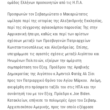
ομάδος Ελλήνων προσκυνητών από τις Η.Π.Α.
Προσφωνών τον Σεβασμιώτατο ο Μακαριώτατος
ωμίλησε περί της ιστορίας της Αλεξανδρινής Εκκλησίας,
περί της σύγχρονης αγλαοκάρπου παρουσίας Της στην
Αφρικανική ήπειρο, καθώς και περί των αρίστων
σχέσεων μεταξύ των Πρεσβυγενών Πατριαρχείων
Κωνσταντινουπόλεως και Αλεξανδρείας. Επίσης,
υπεγράμμισε τις αγαστές σχέσεις μεταξύ Αιγύπτου και
Ηνωμένων Πολιτειών, εξαίρων την αμέριστη
συμπαράσταση του Εξοχ. Προέδρου της Αραβικής
Δημοκρατίας της Αιγύπτου κ.Άμπντελ Φατάχ Αλ Σίσι
προς τον Πατριαρχικό Θρόνο του Αγίου Μάρκου. Ακόμη,
ανεφέρθη στο πρόσφατο ταξίδι του στις ΗΠΑ και την
συνάντησή του με τον Εξοχ. Πρόεδρο κ.Joe Biden.
Κατακλείων, επήνεσε το πολυμερές έργο του Σεβασμ.
Αρχιεπισκόπου Αμερικής, προς τον οποίο εξέφρασε