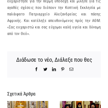
ευχαρίστησε για την θερμή υποδοχή και μίλησε για τις
αγαθές σχέσεις που διέπουν την Κοπτική Εκκλησία με
παλάιφατο Πατριαρχείο Αλεξανδρείας και πάσης
Αφρικής. Και κατέληξε απευθυνόμενος πρός την ΑΘΜ:
«Σας ευχαριστώ και σας εύχομαι καλή υγεία και δύναμη
από τον Θεό».
Διάδωσε το νέο, Διάλεξε που θες
Facebook
Twitter
LinkedIn
Pinterest
Email
Σχετικά Άρθρα
Ίδρυση
Νέος
α
Γυναικείας
Αρχιμανδρίτη