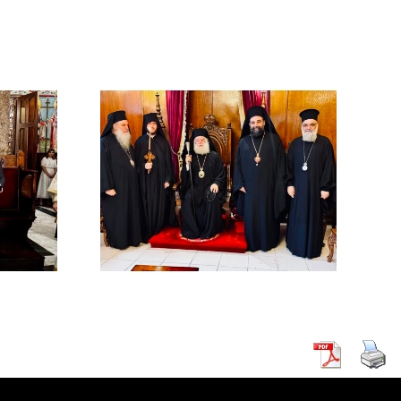
χός στο
χείο
ρείας