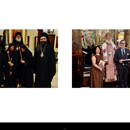
Νέος Αρχιμανδρίτης
Νέος Μονα
και Πατριαρχική Τιμή
Πατριαρ
στον Γενικό Πρόξενο
Αλεξανδ
Αλεξανδρείας