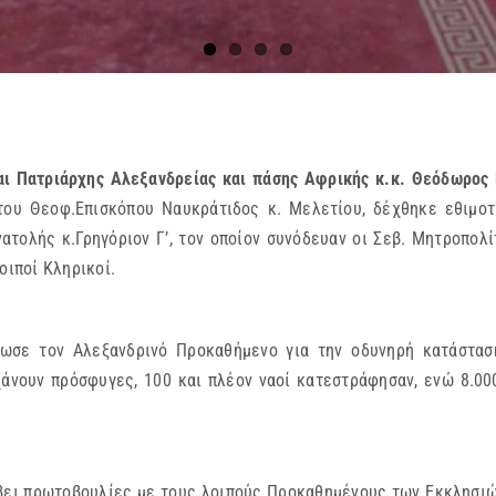
ατριάρχης Αλεξανδρείας και πάσης Αφρικής κ.κ. Θεόδωρος 
 του Θεοφ.Επισκόπου Ναυκράτιδος κ. Μελετίου, δέχθηκε εθιμοτ
ατολής κ.Γρηγόριον Γ’, τον οποίον συνόδευαν οι Σεβ. Μητροπολί
οιποί Κληρικοί.
ωσε τον Αλεξανδρινό Προκαθήμενο για την οδυνηρή κατάσταση
χάνουν πρόσφυγες, 100 και πλέον ναοί κατεστράφησαν, ενώ 8.0
βει πρωτοβουλίες με τους λοιπούς Προκαθημένους των Εκκλησιώ