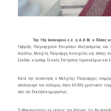
Την 10η Ιανουαρίου ε.έ. η Α.Θ.Μ. ο Πάπας και Π
Γαβριήλ, Πατριαρχικού Επιτρόπου Αλεξανδρείας και
Αιγύπτω, Μελχίτη Πατριάρχη Αντιοχείας και πάσης Αν
Σουδάν, κ.Ιωσήφ, Γενικός Επίτροπος Ιεροσολύμων και λ
Κατά την συνάντηση ο Μελχίτης Πατριάρχης ενημέρ
απολογισμό του πολέμου, όπου 60.000 χριστιανοί τυγ
από την Εκκλησία ημερησίως.
Ο Μακαριώτατος εκ μέρους του δήλωσε, ότι θα αναλά