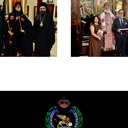
Νέος Αρχιμανδρίτης
Νέος Μονα
και Πατριαρχική Τιμή
Πατριαρ
στον Γενικό Πρόξενο
Αλεξανδ
Αλεξανδρείας