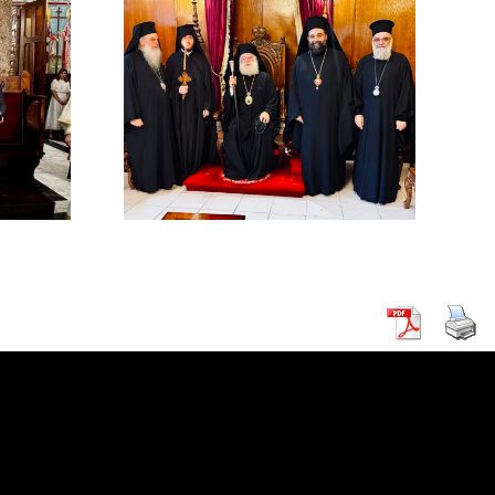
χός στο
χείο
ρείας