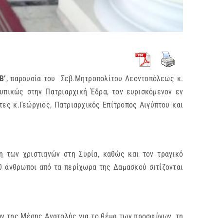
Β’
, παρουσία του Σεβ.Μητροπολίτου Λεοντοπόλεως κ.
υπικώς στην Πατριαρχική Έδρα, τον ευρισκόμενον εν
τες κ.Γεώργιος, Πατριαρχικός Επίτροπος Αιγύπτου και
 των χριστιανών στη Συρία, καθώς και τον τραγικό
00 άνθρωποι από τα περίχωρα της Δαμασκού σιτίζονται
ν της Μέσης Ανατολής για το θέμα των προσφύγων, τη