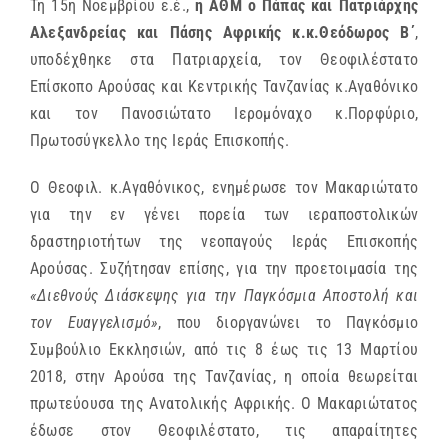
Τη 15η Νοεμβρίου ε.έ.,
η ΑΘΜ ο Πάπας και Πατριάρχης
Αλεξανδρείας και Πάσης Αφρικής κ.κ.Θεόδωρος Β΄
,
υποδέχθηκε στα Πατριαρχεία, τον Θεοφιλέστατο
Επίσκοπο Αρούσας και Κεντρικής Τανζανίας κ.Αγαθόνικο
και τον Πανοσιώτατο Ιερομόναχο κ.Πορφύριο,
Πρωτοσύγκελλο της Ιεράς Επισκοπής.
Ο Θεοφιλ. κ.Αγαθόνικος, ενημέρωσε τον Μακαριώτατο
για την εν γένει πορεία των ιεραποστολικών
δραστηριοτήτων της νεοπαγούς Ιεράς Επισκοπής
Αρούσας. Συζήτησαν επίσης, για την προετοιμασία της
«Διεθνούς Διάσκεψης για την Παγκόσμια Αποστολή και
τον Ευαγγελισμό»
, που διοργανώνει το Παγκόσμιο
Συμβούλιο Εκκλησιών, από τις 8 έως τις 13 Μαρτίου
2018, στην Αρούσα της Τανζανίας, η οποία θεωρείται
πρωτεύουσα της Ανατολικής Αφρικής. Ο Μακαριώτατος
έδωσε στον Θεοφιλέστατο, τις απαραίτητες